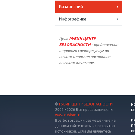
База знаний
Инфографика
Цель
РУБИН ЦЕНТР
БЕЗОПАСНОСТИ
- предложение
широкого спектра услуг по
низким ценам на постоянно
высоком качестве.
©
РУБИН ЦЕНТР БЕЗОПАСНОСТИ
Н
2006 - 2026 Все права защищены
Б
www.rubin01.ru
Все фотографии размещенные на
П
данном сайте взяты из открытых
П
источников. Если Вы являетесь
Р