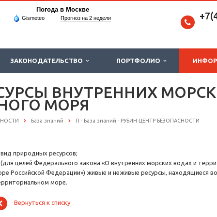
Погода в Москве
+7(
Gismeteo
Прогноз на 2 недели
ЗАКОНОДАТЕЛЬСТВО
ПОРТФОЛИО
ИНФО
СУРСЫ ВНУТРЕННИХ МОРСК
НОГО МОРЯ
СНОСТИ
База знаний
П - База знаний - РУБИН ЦЕНТР БЕЗОПАСНОСТИ
) вид природных ресурсов;
) (для целей Федерального закона «О внутренних морских водах и тер
оре Российской Федерации») живые и неживые ресурсы, находящиеся во
ерриториальном море.
Вернуться к списку