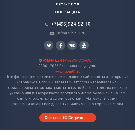
ПРОЕКТ ПОД
ОГНЕЗАЩИТА
+7(495)924-52-10
info@rubin01.ru
©
РУБИН ЦЕНТР БЕЗОПАСНОСТИ
2006 - 2026 Все права защищены
www.rubin01.ru
Все фотографии размещенные на данном сайте взяты из открытых
источников. Если Вы являетесь автором материалов или
обладателем авторских прав на него, но Ваше авторство не было
указано или Вы возражаете против его использования на нашем
сайте - пожалуйста свяжитесь с нами. Материалы будут
скорректированы или удалены в максимально короткие сроки.
Быстро с 1С-Битрикс