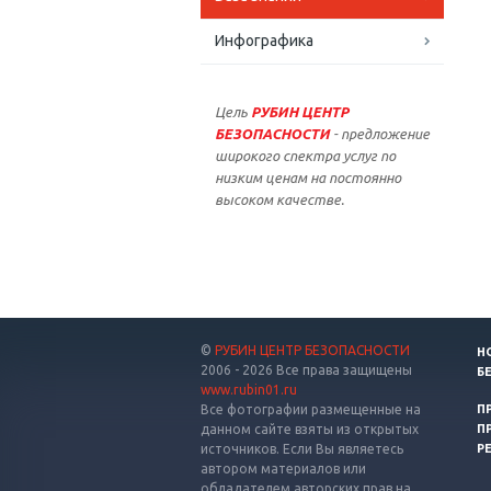
Инфографика
Цель
РУБИН ЦЕНТР
БЕЗОПАСНОСТИ
- предложение
широкого спектра услуг по
низким ценам на постоянно
высоком качестве.
©
РУБИН ЦЕНТР БЕЗОПАСНОСТИ
Н
2006 - 2026 Все права защищены
Б
www.rubin01.ru
Все фотографии размещенные на
П
данном сайте взяты из открытых
П
источников. Если Вы являетесь
Р
автором материалов или
обладателем авторских прав на