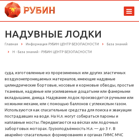
НАДУВНЫЕ ЛОДКИ
Главная
Информация РУБИН ЦЕНТР БЕЗОПАСНОСТИ
База знаний
Н - База знаний - РУБИН ЦЕНТР БЕЗОПАСНОСТИ
суда, изготовленные из прорезиненных или других эластичных
воздухонепроницаемых материалов, имеющие надувные
цилиндрические бортовые, носовые и кормовые обводы, простые
тканевые, надувные или усиливаемые дощатыми или фанерными
вкладышами, днища. Надувание лодок производится ручными или
ножными мехами, или с помощью баллонов с углекислым газом.
Используются как спасательные средства для поиска и эвакуации
пострадавших на воде. На Н.л. могут собираться паромы и
наплавные мосты. Передвигаются на вёслах или лодочных
забортовых моторах. Грузоподъёмность Н.л. — до 3 т. В
аварийно-спасательных формированиях и органах ГИМС МЧС