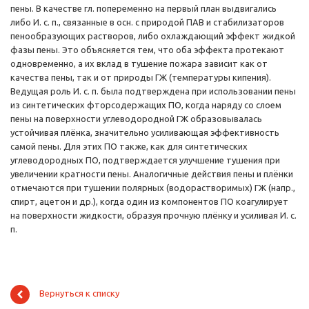
пены. В качестве гл. попеременно на первый план выдвигались
либо И. с. п., связанные в осн. с природой ПАВ и стабилизаторов
пенообразующих растворов, либо охлаждающий эффект жидкой
фазы пены. Это объясняется тем, что оба эффекта протекают
одновременно, а их вклад в тушение пожара зависит как от
качества пены, так и от природы ГЖ (температуры кипения).
Ведущая роль И. с. п. была подтверждена при использовании пены
из синтетических фторсодержащих ПО, когда наряду со слоем
пены на поверхности углеводородной ГЖ образовывалась
устойчивая плёнка, значительно усиливающая эффективность
самой пены. Для этих ПО также, как для синтетических
углеводородных ПО, подтверждается улучшение тушения при
увеличении кратности пены. Аналогичные действия пены и плёнки
отмечаются при тушении полярных (водорастворимых) ГЖ (напр.,
спирт, ацетон и др.), когда один из компонентов ПО коагулирует
на поверхности жидкости, образуя прочную плёнку и усиливая И. с.
п.
Вернуться к списку