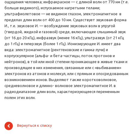
ощущения человека; инфракрасное — с длиной волн от 770 нм (т.е.
больше видимого), испускаемое нагретыми телами;
ультрафиолетовое — не видимое глазом, электромагнитное в
пределах длин волн от 400 до 10 нм. Существует звуковая форма
И., т.е. звуковое И. — возбуждение звуковых волн в упругой
(твердой, жидкой и газовой) среде, включающее слышимый звук
(от 16 до 20 кГц), инфразвук (менее 16 кГц), ультразвук (от 21 кГц
до 1 гГц) и гиперзвук (более 1 гГц). Ионизирующее И. имеет два
вида: электромагнитное (рентгеновские и гамма-лучи) и
корпускулярное (альфа- и бета-частицы, поток протонов и
нейтронов), в той или иной степени проникающее в живые ткани и
производящее в них изменения, связанные или с «выбиванием»
электронов из атомов и молекул, или с прямым и опосредованным
возникновением ионов. Выделяют также коротковолновое,
средневолновое и длинно- волновое электромагнитное И. в
радиодиапазоне длин волн, характеризующееся переменным
полем этих волн.
Вернуться к списку