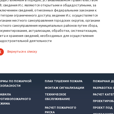
существляемым в порядке, устанавливаемом Правительством
Ф; сведения И.с. являются открытыми и общедоступными, за
сключением сведений, отнесенных федеральными законами к
атегории ограниченного доступа; ведение И.с. осуществляется
рганами местного самоуправления городских округов, органами
естного самоуправления муниципальных районов путем сбора,
окументирования, актуализации, обработки, систематизации,
чета и хранения сведений, необходимых для осуществления
радостроительной деятельности
Вернуться к списку
ОРМЫ ПО ПОЖАРНОЙ
ПЛАН ТУШЕНИЯ ПОЖАРА
ПОЖАРНАЯ Д
ЕЗОПАСНОСТИ
МОНТАЖ СИГНАЛИЗАЦИИ
РАЗРАБОТКА 
РАВИЛА
ТЕХНИЧЕСКОЕ
РАСЧЕТ КАТЕ
РОТИВОПОЖАРНОГО
ОБСЛУЖИВАНИЕ
ПРОЕКТИРОВ
ЕЖИМА
РАСЧЕТ ПОЖАРНОГО
ПРОЕКТ ПОД
РИСКА