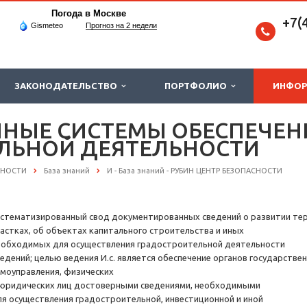
Погода в Москве
+7(
Gismeteo
Прогноз на 2 недели
ЗАКОНОДАТЕЛЬСТВО
ПОРТФОЛИО
ИНФО
НЫЕ СИСТЕМЫ ОБЕСПЕЧЕН
ЛЬНОЙ ДЕЯТЕЛЬНОСТИ
СНОСТИ
База знаний
И - База знаний - РУБИН ЦЕНТР БЕЗОПАСНОСТИ
истематизированный свод документированных сведений о развитии терр
частках, об объектах капитального строительства и иных
еобходимых для осуществления градостроительной деятельности
ведений; целью ведения И.с. является обеспечение органов государствен
амоуправления, физических
 юридических лиц достоверными сведениями, необходимыми
ля осуществления градостроительной, инвестиционной и иной