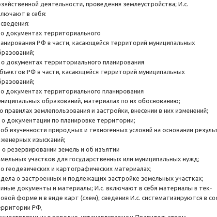
озяйственной деятельности, проведения землеустройства; И.с.
ключают в себя:
 сведения:
) о документах территориального
ланирования РФ в части, касающейся территорий муниципальных
бразований;
) о документах территориального планирования
убъектов РФ в части, касающейся территорий муниципальных
бразований;
) о документах территориального планирования
униципальных образований, материалах по их обоснованию;
 о правилах землепользования и застройки, внесении в них изменений;
) о документации по планировке территории;
) об изученности природных и техногенных условий на основании резуль
нженерных изысканий;
) о резервировании земель и об изъятии
емельных участков для государственных или муниципальных нужд;
) о геодезических и картографических материалах;
) дела о застроенных и подлежащих застройке земельных участках;
) иные документы и материалы; И.с. включают в себя материалы в тек-
товой форме и в виде карт (схем); сведения И.с. систематизируются в 
ерритории РФ,