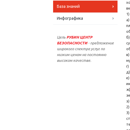
х
База знаний
в
1)
Инфографика
а
п
о
Цель
РУБИН ЦЕНТР
б
БЕЗОПАСНОСТИ
- предложение
с
широкого спектра услуг по
о
низким ценам на постоянно
в
высоком качестве.
м
г)
д
е
и
ж
з
з
2
3
с
т