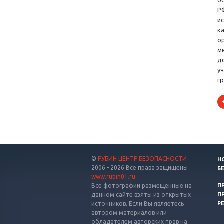
о
Р
и
к
о
м
д
у
г
©
РУБИН ЦЕНТР БЕЗОПАСНОСТИ
Н
2006 - 2026 Все права защищены
Б
www.rubin01.ru
Все фотографии размещенные на
П
данном сайте взяты из открытых
П
источников. Если Вы являетесь
Р
автором материалов или
обладателем авторских прав на