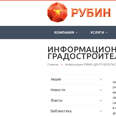
КОМПАНИЯ
УСЛУГИ
ИНФОРМАЦИОН
ГРАДОСТРОИТЕ
Главная
Информация РУБИН ЦЕНТР БЕЗОПА
Акции
с
у
Новости
н
с
Факты
с
и
Библиотека
д