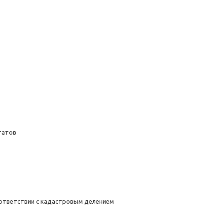
татов
соответствии с кадастровым делением