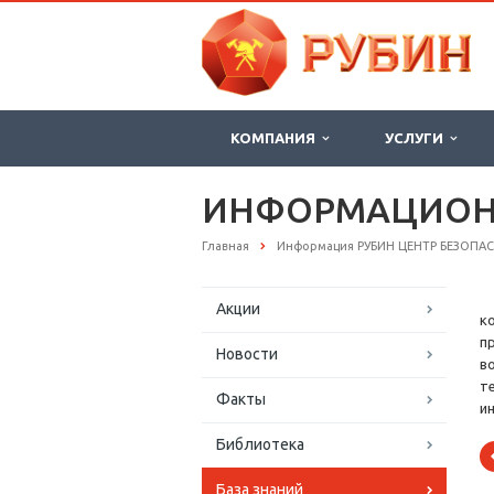
КОМПАНИЯ
УСЛУГИ
ИНФОРМАЦИОНН
Главная
Информация РУБИН ЦЕНТР БЕЗОПА
Акции
к
п
Новости
в
т
Факты
и
Библиотека
База знаний