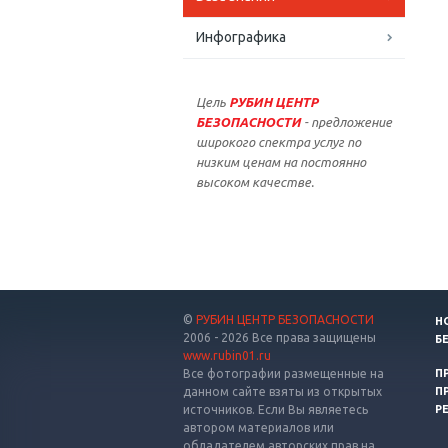
Инфографика
Цель
РУБИН ЦЕНТР
БЕЗОПАСНОСТИ
- предложение
широкого спектра услуг по
низким ценам на постоянно
высоком качестве.
©
РУБИН ЦЕНТР БЕЗОПАСНОСТИ
Н
2006 - 2026 Все права защищены
Б
www.rubin01.ru
Все фотографии размещенные на
П
данном сайте взяты из открытых
П
источников. Если Вы являетесь
Р
автором материалов или
обладателем авторских прав на