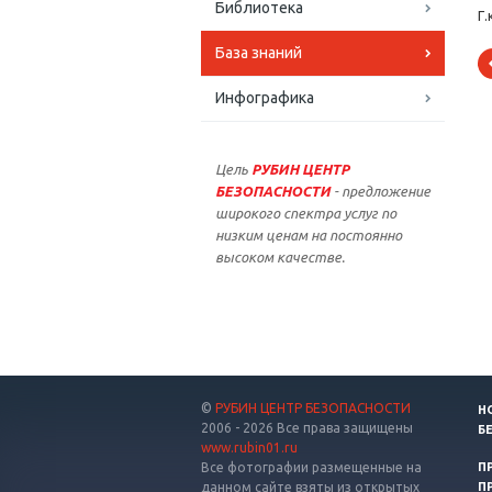
Библиотека
Г
База знаний
Инфографика
Цель
РУБИН ЦЕНТР
БЕЗОПАСНОСТИ
- предложение
широкого спектра услуг по
низким ценам на постоянно
высоком качестве.
©
РУБИН ЦЕНТР БЕЗОПАСНОСТИ
Н
2006 - 2026 Все права защищены
Б
www.rubin01.ru
Все фотографии размещенные на
П
данном сайте взяты из открытых
П