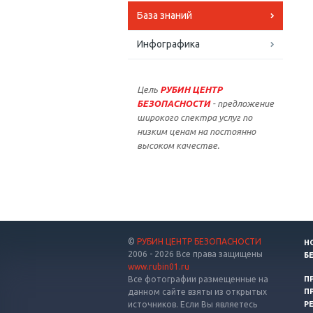
База знаний
Инфографика
Цель
РУБИН ЦЕНТР
БЕЗОПАСНОСТИ
- предложение
широкого спектра услуг по
низким ценам на постоянно
высоком качестве.
©
РУБИН ЦЕНТР БЕЗОПАСНОСТИ
Н
2006 - 2026 Все права защищены
Б
www.rubin01.ru
Все фотографии размещенные на
П
данном сайте взяты из открытых
П
источников. Если Вы являетесь
Р