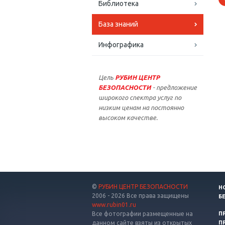
Библиотека
База знаний
Инфографика
Цель
РУБИН ЦЕНТР
БЕЗОПАСНОСТИ
- предложение
широкого спектра услуг по
низким ценам на постоянно
высоком качестве.
©
РУБИН ЦЕНТР БЕЗОПАСНОСТИ
Н
2006 - 2026 Все права защищены
Б
www.rubin01.ru
Все фотографии размещенные на
П
данном сайте взяты из открытых
П