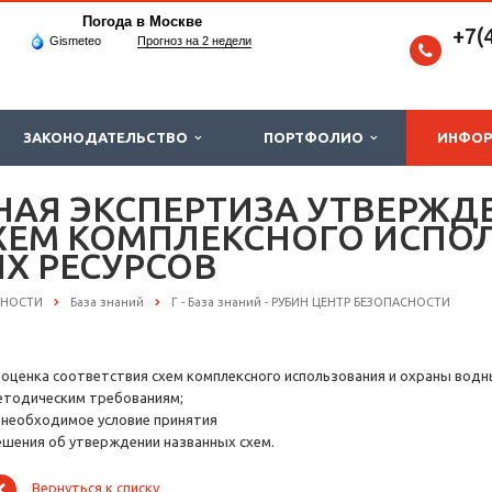
Погода в Москве
+7(
Gismeteo
Прогноз на 2 недели
ЗАКОНОДАТЕЛЬСТВО
ПОРТФОЛИО
ИНФО
НАЯ ЭКСПЕРТИЗА УТВЕРЖД
ХЕМ КОМПЛЕКСНОГО ИСПО
Х РЕСУРСОВ
СНОСТИ
База знаний
Г - База знаний - РУБИН ЦЕНТР БЕЗОПАСНОСТИ
) оценка соответствия схем комплексного использования и охраны вод
етодическим требованиям;
) необходимое условие принятия
ешения об утверждении названных схем.
Вернуться к списку