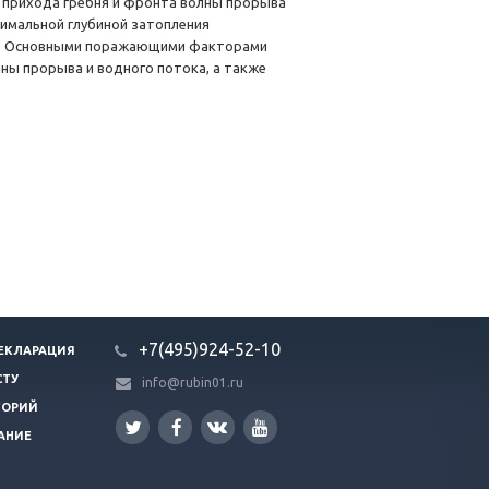
прихода гребня и фронта волны прорыва
имальной глубиной затопления
ии. Основными поражающими факторами
ны прорыва и водного потока, а также
+7(495)924-52-10
ЕКЛАРАЦИЯ
СТУ
info@rubin01.ru
ГОРИЙ
АНИЕ