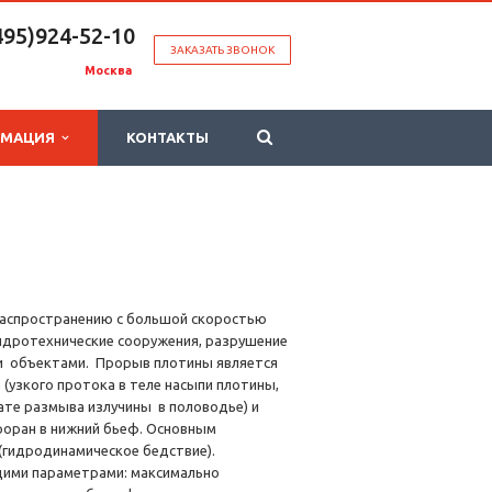
495)924-52-10
ЗАКАЗАТЬ ЗВОНОК
Москва
РМАЦИЯ
КОНТАКТЫ
распространению с большой скоростью
гидротехнические сооружения, разрушение
ми объектами. Прорыв плотины является
 (узкого протока в теле насыпи плотины,
тате размыва излучины в половодье) и
роран в нижний бьеф. Основным
(гидродинамическое бедствие).
щими параметрами: максимально