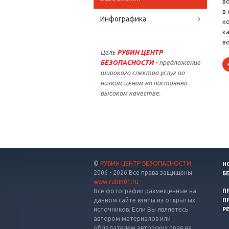
в
в
Инфографика
к
к
в
Цель
РУБИН ЦЕНТР
БЕЗОПАСНОСТИ
- предложение
широкого спектра услуг по
низким ценам на постоянно
высоком качестве.
©
РУБИН ЦЕНТР БЕЗОПАСНОСТИ
Н
2006 - 2026 Все права защищены
Б
www.rubin01.ru
Все фотографии размещенные на
П
данном сайте взяты из открытых
П
источников. Если Вы являетесь
Р
автором материалов или
обладателем авторских прав на