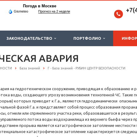
Погода в Москве
+7(
Gismeteo
Прогноз на 2 недели
ЗАКОНОДАТЕЛЬСТВО
ПОРТФОЛИО
ИНФО
ЕСКАЯ АВАРИЯ
СНОСТИ
База знаний
Г - База знаний - РУБИН ЦЕНТР БЕЗОПАСНОСТИ
вария на гидротехническом сооружении, приводящая к образованию и 
отока воды, создающего угрозу возникновения техногенной ЧС. Такие 
прорыв) которых приводит к Г.а., являются гидродинамически опасны
ачальной фазой Г.а. и представляет собой процесс образования прорана
осы, отмели или спрямленного участка реки, образовавшегося в резуль
еуправляемого потока воды водохранилища из верхнего бьефа через п
ледствием прорыва является катастрофическое затопление местности 
отенциальное катастрофическое затопление характеризуется следую