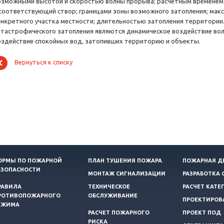
озможными высотой и скоростью волны прорыва; расчетным временем 
 соответствующий створ; границами зоны возможного затопления; макс
онкретного участка местности; длительностью затопления территор
атастрофического затопления являются динамическое воздействие вол
оздействие спокойных вод, затопивших территорию и объекты.
Вернуться к списку
ОРМЫ ПО ПОЖАРНОЙ
ПЛАН ТУШЕНИЯ ПОЖАРА
ПОЖАРНАЯ Д
ЕЗОПАСНОСТИ
МОНТАЖ СИГНАЛИЗАЦИИ
РАЗРАБОТКА 
РАВИЛА
ТЕХНИЧЕСКОЕ
РАСЧЕТ КАТЕ
РОТИВОПОЖАРНОГО
ОБСЛУЖИВАНИЕ
ПРОЕКТИРОВ
ЕЖИМА
РАСЧЕТ ПОЖАРНОГО
ПРОЕКТ ПОД
РИСКА