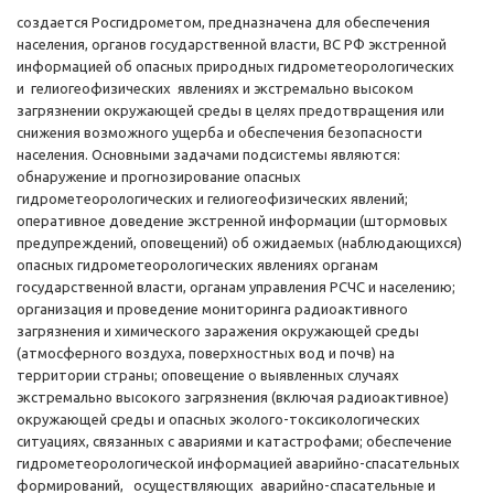
создается Росгидрометом, предназначена для обеспечения
населения, органов государственной власти, ВС РФ экстренной
информацией об опасных природных гидрометеорологических
и гелиогеофизических явлениях и экстремально высоком
загрязнении окружающей среды в целях предотвращения или
снижения возможного ущерба и обеспечения безопасности
населения. Основными задачами подсистемы являются:
обнаружение и прогнозирование опасных
гидрометеорологических и гелиогеофизических явлений;
оперативное доведение экстренной информации (штормовых
предупреждений, оповещений) об ожидаемых (наблюдающихся)
опасных гидрометеорологических явлениях органам
государственной власти, органам управления РСЧС и населению;
организация и проведение мониторинга радиоактивного
загрязнения и химического заражения окружающей среды
(атмосферного воздуха, поверхностных вод и почв) на
территории страны; оповещение о выявленных случаях
экстремально высокого загрязнения (включая радиоактивное)
окружающей среды и опасных эколого-токсикологических
ситуациях, связанных с авариями и катастрофами; обеспечение
гидрометеорологической информацией аварийно-спасательных
формирований, осуществляющих аварийно-спасательные и