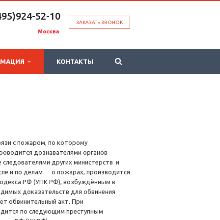
495)924-52-10
ЗАКАЗАТЬ ЗВОНОК
Москва
РМАЦИЯ
КОНТАКТЫ
вязи с пожаром, по которому
 проводится дознавателями органов
 следователями других министерств и
сле и по делам о пожарах, производится
о кодекса РФ (УПК РФ), возбуждённым в
ходимых доказательств для обвинения
яет обвинительный акт. При
водится по следующим преступным