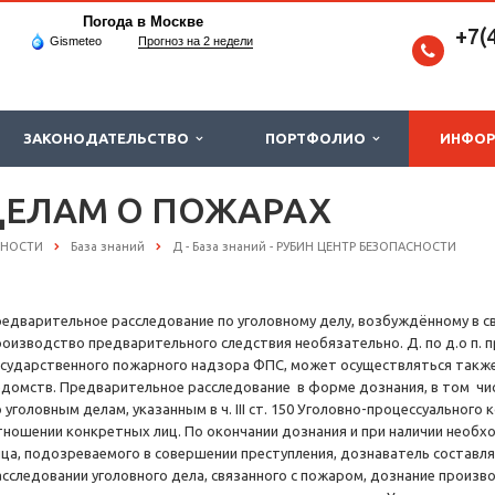
Погода в Москве
+7(
Gismeteo
Прогноз на 2 недели
ЗАКОНОДАТЕЛЬСТВО
ПОРТФОЛИО
ИНФО
ДЕЛАМ О ПОЖАРАХ
СНОСТИ
База знаний
Д - База знаний - РУБИН ЦЕНТР БЕЗОПАСНОСТИ
редварительное расследование по уголовному делу, возбуждённому в с
роизводство предварительного следствия необязательно. Д. по д.о п.
осударственного пожарного надзора ФПС, может осуществляться также
едомств. Предварительное расследование в форме дознания, в том чи
о уголовным делам, указанным в ч. III ст. 150 Уголовно-процессуальног
тношении конкретных лиц. По окончании дознания и при наличии необ
ица, подозреваемого в совершении преступления, дознаватель составл
асследовании уголовного дела, связанного с пожаром, дознание произ