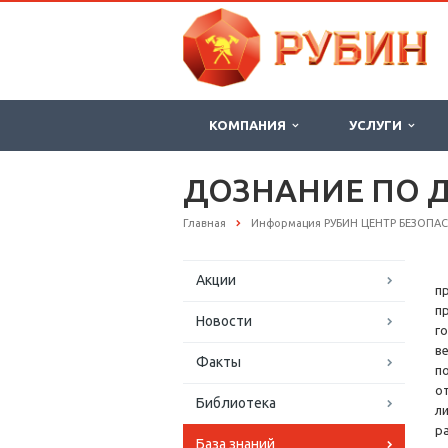
КОМПАНИЯ
УСЛУГИ
ДОЗНАНИЕ ПО 
Главная
Информация РУБИН ЦЕНТР БЕЗОПА
Акции
п
п
Новости
г
в
Факты
п
о
Библиотека
л
р
База знаний