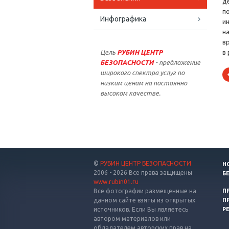
д
п
Инфографика
и
н
в
Цель
РУБИН ЦЕНТР
в
БЕЗОПАСНОСТИ
- предложение
широкого спектра услуг по
низким ценам на постоянно
высоком качестве.
©
РУБИН ЦЕНТР БЕЗОПАСНОСТИ
Н
2006 - 2026 Все права защищены
Б
www.rubin01.ru
Все фотографии размещенные на
П
данном сайте взяты из открытых
П
источников. Если Вы являетесь
Р
автором материалов или
обладателем авторских прав на