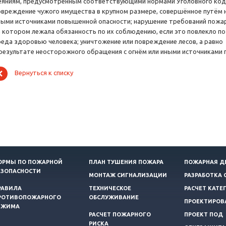
еяниям, предусмотренным соответствующими нормами Уголовного кодек
овреждение чужого имущества в крупном размере, совершённое путём 
ными источниками повышенной опасности; нарушение требований пожар
а котором лежала обязанность по их соблюдению, если это повлекло п
реда здоровью человека; уничтожение или повреждение лесов, а равно 
 результате неосторожного обращения с огнём или иными источниками
Вернуться к списку
ОРМЫ ПО ПОЖАРНОЙ
ПЛАН ТУШЕНИЯ ПОЖАРА
ПОЖАРНАЯ Д
ЕЗОПАСНОСТИ
МОНТАЖ СИГНАЛИЗАЦИИ
РАЗРАБОТКА 
РАВИЛА
ТЕХНИЧЕСКОЕ
РАСЧЕТ КАТЕ
РОТИВОПОЖАРНОГО
ОБСЛУЖИВАНИЕ
ПРОЕКТИРОВ
ЕЖИМА
РАСЧЕТ ПОЖАРНОГО
ПРОЕКТ ПОД
РИСКА