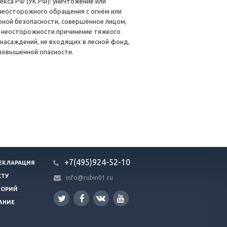
са РФ (УК РФ): уничтожение или
неосторожного обращения с огнём или
ной безопасности, совершённое лицом,
о неосторожности причинение тяжкого
насаждений, не входящих в лесной фонд,
 повышенной опасности.
+7(495)924-52-10
ЕКЛАРАЦИЯ
СТУ
info@rubin01.ru
ГОРИЙ
АНИЕ