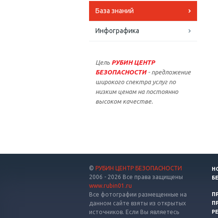
База знаний
Инфографика
Цель
РУБИН ЦЕНТР
БЕЗОПАСНОСТИ
- предложение
широкого спектра услуг по
низким ценам на постоянно
высоком качестве.
©
РУБИН ЦЕНТР БЕЗОПАСНОСТИ
Н
2006 - 2026 Все права защищены
Б
www.rubin01.ru
Все фотографии размещенные на
П
данном сайте взяты из открытых
П
источников. Если Вы являетесь
Р