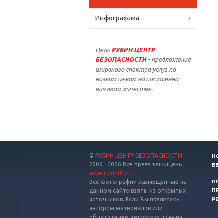
Инфографика
Цель
РУБИН ЦЕНТР
БЕЗОПАСНОСТИ
- предложение
широкого спектра услуг по
низким ценам на постоянно
высоком качестве.
©
РУБИН ЦЕНТР БЕЗОПАСНОСТИ
Н
2006 - 2026 Все права защищены
Б
www.rubin01.ru
Все фотографии размещенные на
П
данном сайте взяты из открытых
П
источников. Если Вы являетесь
Р
автором материалов или
обладателем авторских прав на