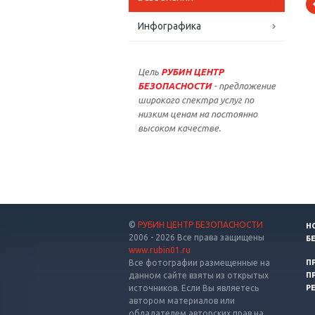
Инфографика
Цель
РУБИН ЦЕНТР
БЕЗОПАСНОСТИ
- предложение
широкого спектра услуг по
низким ценам на постоянно
высоком качестве.
©
РУБИН ЦЕНТР БЕЗОПАСНОСТИ
Н
2006 - 2026 Все права защищены
Б
www.rubin01.ru
Все фотографии размещенные на
П
данном сайте взяты из открытых
П
источников. Если Вы являетесь
Р
автором материалов или
обладателем авторских прав на