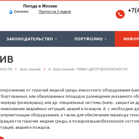
Погода в Москве
+7(
Gismeteo
Прогноз на 2 недели
ЗАКОНОДАТЕЛЬСТВО
ПОРТФОЛИО
ИНФО
ИВ
СНОСТИ
База знаний
А - База знаний - РУБИН ЦЕНТР БЕЗОПАСНОСТИ
 опорожнение от горючей жидкой среды ёмкостного оборудования (напр
тбортованных, или обвалованных площадок размещения указанного об
езервуар (резервуары), или др. специальные системы (напр., закрытая 
озникновении аварийных ситуаций, аварий и пожаров. А. с. необходим д
азгерметизации оборудования, а также для обеспечения перевода техн
бращаются горючие жидкие среды, в пожаровзрывобезопасное состоян
итуаций, аварий и пожаров.