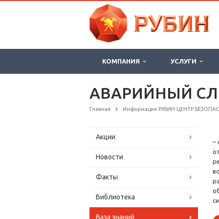
КОМПАНИЯ
УСЛУГИ
АВАРИЙНЫЙ СЛ
Главная
Информация РУБИН ЦЕНТР БЕЗОПА
Акции
–
о
Новости
р
в
Факты
р
о
Библиотека
с
База знаний