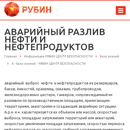
АВАРИЙНЫЙ РАЗЛИВ
НЕФТИ И
НЕФТЕПРОДУКТОВ
Главная
Информация РУБИН ЦЕНТР БЕЗОПАСНОСТИ
База знаний
А - База знаний - РУБИН ЦЕНТР БЕЗОПАСНОСТИ
аварийный выброс нефти и нефтепродуктов из резервуаров,
баков, ёмкостей, хранилищ, скважин, трубопроводов,
железнодорожных цистерн, танкеров, сопровождаемый их
разливом по производственным площадям, прилегающим
территориям, акваториям и создающий аварийную ситуацию.
А.р.н. и н. характеризуется их объёмом или массой, скоростью
выброса, площадью загрязнения территорий или акваторий,
скоростью увеличения площади загрязнения, скоростью переноса
нефтепродуктов по акватории, глубиной загрязнения почвенного