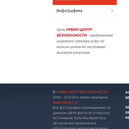
Инфографика
Цель
РУБИН ЦЕНТР
БЕЗОПАСНОСТИ
- предложение
широкого спектра услуг по
низким ценам на постоянно
высоком качестве.
©
РУБИН ЦЕНТР БЕЗОПАСНОСТИ
Н
2006 - 2026 Все права защищены
Б
www.rubin01.ru
Все фотографии размещенные на
П
данном сайте взяты из открытых
П
источников. Если Вы являетесь
Р
автором материалов или
обладателем авторских прав на