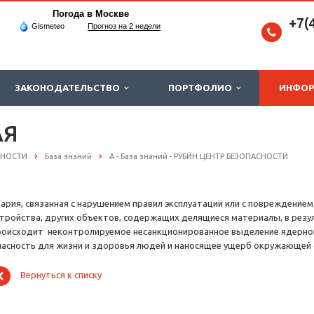
Погода в Москве
+7(
Gismeteo
Прогноз на 2 недели
ЗАКОНОДАТЕЛЬСТВО
ПОРТФОЛИО
ИНФО
АЯ
СНОСТИ
База знаний
А - База знаний - РУБИН ЦЕНТР БЕЗОПАСНОСТИ
вария, связанная с нарушением правил эксплуатации или с повреждение
стройства, других объектов, содержащих делящиеся материалы, в резу
роисходит неконтролируемое несанкционированное выделение ядерной
пасность для жизни и здоровья людей и наносящее ущерб окружающей 
Вернуться к списку