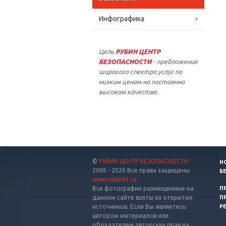
Инфографика
Цель
РУБИН ЦЕНТР
БЕЗОПАСНОСТИ
- предложение
широкого спектра услуг по
низким ценам на постоянно
высоком качестве.
©
РУБИН ЦЕНТР БЕЗОПАСНОСТИ
Н
2006 - 2026 Все права защищены
Б
www.rubin01.ru
Все фотографии размещенные на
П
данном сайте взяты из открытых
П
источников. Если Вы являетесь
Р
автором материалов или
обладателем авторских прав на