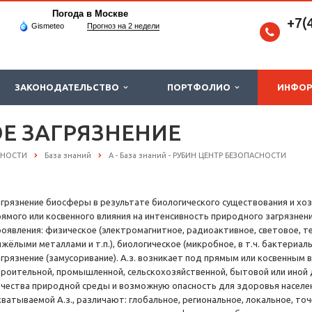
Погода в Москве
+7(
Gismeteo
Прогноз на 2 недели
ЗАКОНОДАТЕЛЬСТВО
ПОРТФОЛИО
ИНФО
Е ЗАГРЯЗНЕНИЕ
СНОСТИ
База знаний
А - База знаний - РУБИН ЦЕНТР БЕЗОПАСНОСТИ
агрязнение биосферы в результате биологического существования и хозя
рямого или косвенного влияния на интенсивность природного загрязнени
роявления: физическое (электромагнитное, радиоактивное, световое, т
яжёлыми металлами и т.п.), биологическое (микробное, в т.ч. бактериа
агрязнение (замусоривание). А.з. возникает под прямым или косвенным
троительной, промышленной, сельскохозяйственной, бытовой или иной
ачества природной среды и возможную опасность для здоровья населен
хватываемой А.з., различают: глобальное, региональное, локальное, то