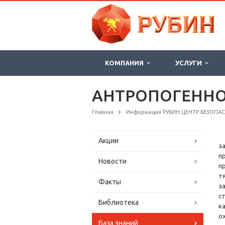
КОМПАНИЯ
УСЛУГИ
АНТРОПОГЕННО
Главная
Информация РУБИН ЦЕНТР БЕЗОПА
Акции
з
п
Новости
п
т
Факты
з
с
Библиотека
к
о
База знаний