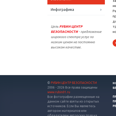
з
м
Инфографика
Р
п
д
Цель
РУБИН ЦЕНТР
т
БЕЗОПАСНОСТИ
- предложение
н
широкого спектра услуг по
низким ценам на постоянно
высоком качестве.
©
РУБИН ЦЕНТР БЕЗОПАСНОСТИ
Н
2006 - 2026 Все права защищены
Б
www.rubin01.ru
Все фотографии размещенные на
П
данном сайте взяты из открытых
П
источников. Если Вы являетесь
Р
автором материалов или
обладателем авторских прав на