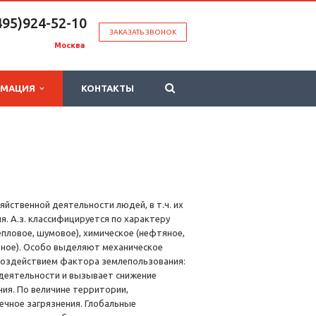
495)924-52-10
ЗАКАЗАТЬ ЗВОНОК
Москва
РМАЦИЯ
КОНТАКТЫ
йственной деятельности людей, в т.ч. их
я. А.з. классифицируется по характеру
епловое, шумовое), химическое (нефтяное,
льное). Особо выделяют механическое
 воздействием фактора землепользования:
 деятельности и вызывает снижение
ия. По величине территории,
чечное загрязнения. Глобальные