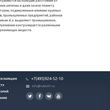
траняются на большие расстояния от
ые регионы и даже на всю планету.
атории, подверженные влиянию крупных
в, промышленных предприятий, районов
никам А.з. выделяют промышленное,
агрязнения контролируется различными
грязняющих веществ.
+7(495)924-52-10
ЕКЛАРАЦИЯ
СТУ
info@rubin01.ru
ГОРИЙ
АНИЕ