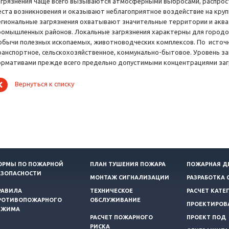
агрязнения чаще всего вызываются атмосферными выбросами, распрос
еста возникновения и оказывают неблагоприятное воздействие на крупн
егиональные загрязнения охватывают значительные территории и акв
ромышленных районов. Локальные загрязнения характерны для городо
обычи полезных ископаемых, животноводческих комплексов. По источ
ранспортное, сельскохозяйственное, коммунально-бытовое. Уровень з
ормативами прежде всего предельно допустимыми концентрациями за
Вернуться к списку
ОРМЫ ПО ПОЖАРНОЙ
ПЛАН ТУШЕНИЯ ПОЖАРА
ПОЖАРНАЯ Д
ЕЗОПАСНОСТИ
МОНТАЖ СИГНАЛИЗАЦИИ
РАЗРАБОТКА 
РАВИЛА
ТЕХНИЧЕСКОЕ
РАСЧЕТ КАТЕ
РОТИВОПОЖАРНОГО
ОБСЛУЖИВАНИЕ
ПРОЕКТИРОВ
ЕЖИМА
РАСЧЕТ ПОЖАРНОГО
ПРОЕКТ ПОД
РИСКА