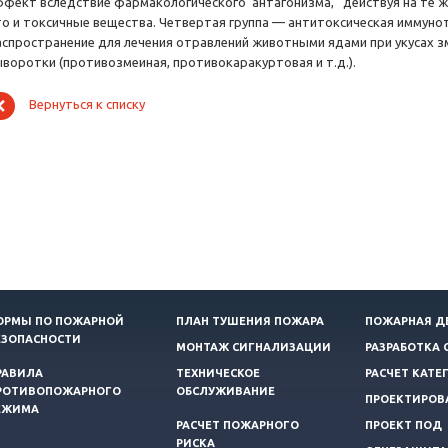
ффект вследствие фармакологического антагонизма, действуя на те ж
то и токсичные вещества. Четвертая группа — антитоксическая иммуно
аспространение для лечения отравлений животными ядами при укусах з
ыворотки (противозмеиная, противокаракуртовая и т.д.).
Вернуться к списку
ОРМЫ ПО ПОЖАРНОЙ
ПЛАН ТУШЕНИЯ ПОЖАРА
ПОЖАРНАЯ Д
ЕЗОПАСНОСТИ
МОНТАЖ СИГНАЛИЗАЦИИ
РАЗРАБОТКА 
РАВИЛА
ТЕХНИЧЕСКОЕ
РАСЧЕТ КАТЕ
РОТИВОПОЖАРНОГО
ОБСЛУЖИВАНИЕ
ПРОЕКТИРОВ
ЕЖИМА
РАСЧЕТ ПОЖАРНОГО
ПРОЕКТ ПОД
РИСКА