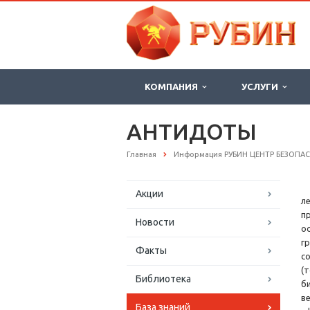
КОМПАНИЯ
УСЛУГИ
АНТИДОТЫ
Главная
Информация РУБИН ЦЕНТР БЕЗОПА
Акции
л
п
Новости
о
г
Факты
с
(
Библиотека
б
в
База знаний