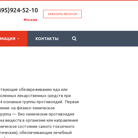
495)924-52-10
ЗАКАЗАТЬ ЗВОНОК
Москва
РМАЦИЯ
КОНТАКТЫ
бствующие обезвреживанию яда или
сленных лекарственных средств при
 основные группы противоядий. Первая
ияние на физико-химическое
группа — био химические противоядия
а веществ в организме или направления
имическое состояние самого токсичного
тические), обеспечивающие лечебный