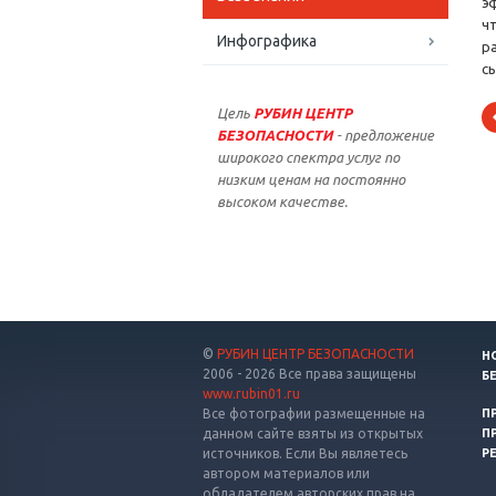
э
ч
Инфографика
р
с
Цель
РУБИН ЦЕНТР
БЕЗОПАСНОСТИ
- предложение
широкого спектра услуг по
низким ценам на постоянно
высоком качестве.
©
РУБИН ЦЕНТР БЕЗОПАСНОСТИ
Н
2006 - 2026 Все права защищены
Б
www.rubin01.ru
Все фотографии размещенные на
П
данном сайте взяты из открытых
П
источников. Если Вы являетесь
Р
автором материалов или
обладателем авторских прав на