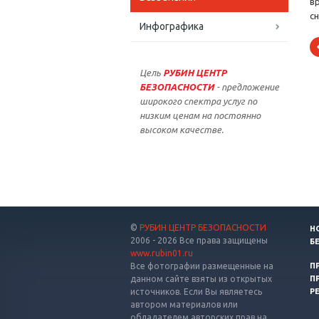
в
с
Инфографика
Цель
РУБИН ЦЕНТР
БЕЗОПАСНОСТИ
- предложение
широкого спектра услуг по
низким ценам на постоянно
высоком качестве.
©
РУБИН ЦЕНТР БЕЗОПАСНОСТИ
Н
2006 - 2026 Все права защищены
Б
www.rubin01.ru
Все фотографии размещенные на
П
данном сайте взяты из открытых
П
источников. Если Вы являетесь
Р
автором материалов или
обладателем авторских прав на