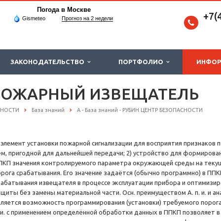
Погода в Москве
+7(
Gismeteo
Прогноз на 2 недели
ЗАКОНОДАТЕЛЬСТВО
ПОРТФОЛИО
ИНФО
ПОЖАРНЫЙ ИЗВЕЩАТЕЛЬ
СНОСТИ
База знаний
А - База знаний - РУБИН ЦЕНТР БЕЗОПАСНОСТИ
) элемент установки пожарной сигнализации для восприятия признаков 
ём, пригодной для дальнейшей передачи; 2) устройство для формирования
ПКП значения контролируемого параметра окружающей среды на текущий
орога срабатывания. Его значение задаётся (обычно программно) в ППК
рабатывания извещателя в процессе эксплуатации прибора и оптимизи
ащиты без замены материальной части. Осн. преимуществом А. п. и. и а
вляется возможность программирования (установки) требуемого порога
. и. с применением определённой обработки данных в ППКП позволяет 