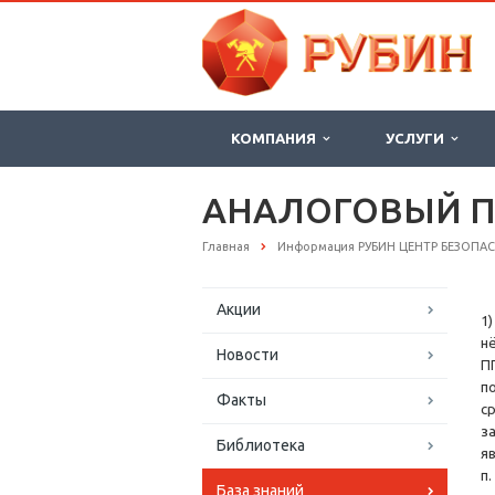
КОМПАНИЯ
УСЛУГИ
АНАЛОГОВЫЙ 
Главная
Информация РУБИН ЦЕНТР БЕЗОПА
Акции
1
н
Новости
П
п
Факты
с
з
Библиотека
я
п
База знаний