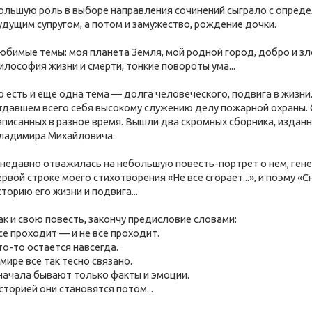
ольшую роль в выборе направления сочинений сыграло с опреде
удущим супругом, а потом и замужество, рождение дочки.
юбимые темы: моя планета Земля, мой родной город, добро и зло
илософия жизни и смерти, тонкие повороты ума...
о есть и еще одна тема — долга человеческого, подвига в жизни
тдавшем всего себя высокому служению делу пожарной охраны. О
аписанных в разное время. Вышли два скромных сборника, изда
ладимира Михайловича.
 недавно отважилась на небольшую повесть-портрет о нем, ген
ервой строке моего стихотворения «Не все сгорает...», и поэму
сторию его жизни и подвига...
ак и свою повесть, закончу предисловие словами:
се проходит — и не все проходит.
то-то остается навсегда.
 мире все так тесно связано.
начала бывают только факты и эмоции.
сторией они становятся потом...