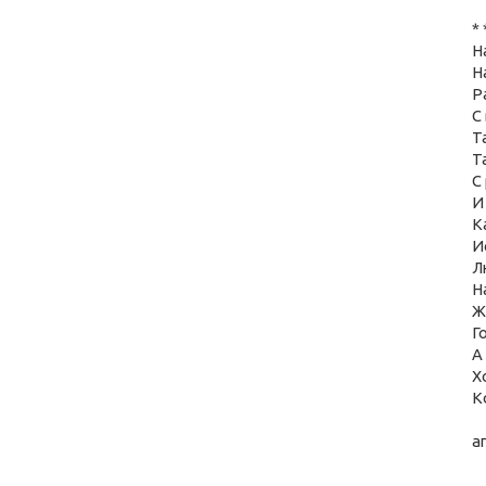
* 
Н
Н
Р
С
Т
Т
С
И
К
И
Л
Н
Ж
Г
А
Х
К
а