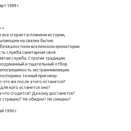
арт 1989 г.
* *
е все сгорает в пламени истории,
ылающем на свалке бытия.
 безжалостном вселенском крематории
сть служба санитарная своя.
вятая служба. Строгие традиции.
родуманный и тщательный отбор.
епогрешимость
экстраинквизиции
.
еоспоримо точный приговор.
о что же после этого останется?
 для кого останется оно?
а что сгодится? Да кому достанется?
е страшно? Не обидно? Не смешно?
ай 1990 г.