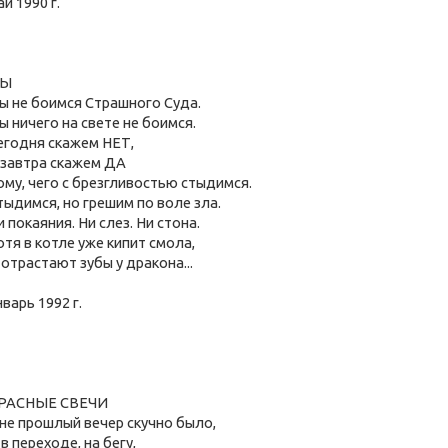
ай 1990 г.
Ы
ы не боимся Страшного Суда.
ы ничего на свете не боимся.
егодня скажем НЕТ,
 завтра скажем ДА
ому, чего с брезгливостью стыдимся.
тыдимся, но грешим по воле зла.
и покаяния. Ни слез. Ни стона.
отя в котле уже кипит смола,
 отрастают зубы у дракона...
нварь 1992 г.
РАСНЫЕ СВЕЧИ
не прошлый вечер скучно было,
 в переходе, на бегу,