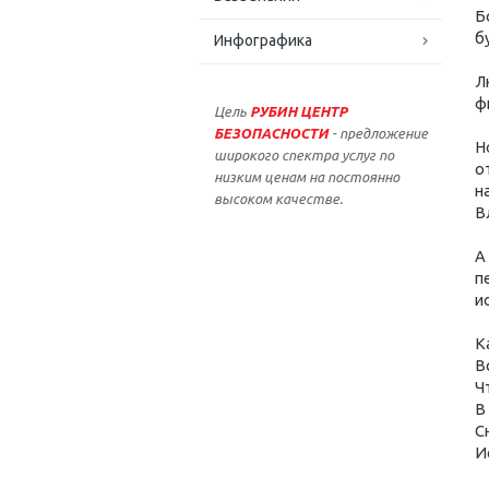
Б
б
Инфографика
Л
ф
Цель
РУБИН ЦЕНТР
БЕЗОПАСНОСТИ
- предложение
Н
широкого спектра услуг по
о
низким ценам на постоянно
н
высоком качестве.
В
А
п
и
К
В
Ч
В
С
И