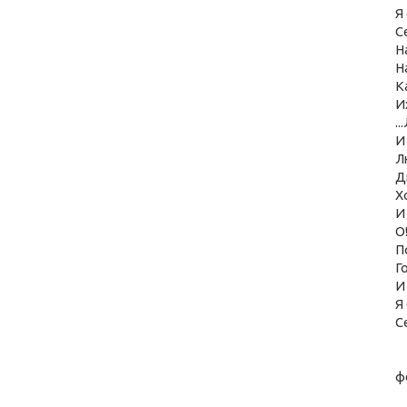
Я
С
Н
Н
К
И
.
И
Л
Д
Х
И
О
П
Г
И
Я
С
ф