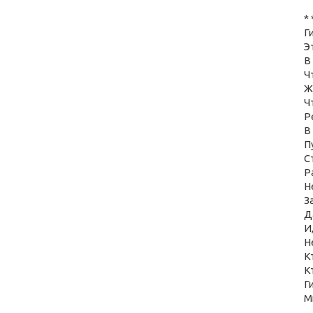
* 
Г
Э
В
Ч
Ж
Ч
Р
В
П
С
Р
Н
З
Д
И
Не
К
К
Г
М