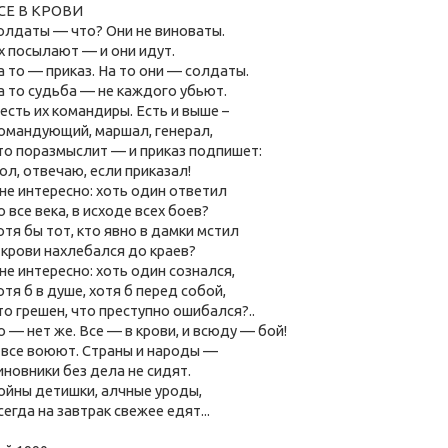
СЕ В КРОВИ
олдаты — что? Они не виноваты.
х посылают — и они идут.
а то — приказ. На то они — солдаты.
а то судьба — не каждого убьют.
 есть их командиры. Есть и выше –
омандующий, маршал, генерал,
то поразмыслит — и приказ подпишет:
ол, отвечаю, если приказал!
не интересно: хоть один ответил
о все века, в исходе всех боев?
отя бы тот, кто явно в дамки мстил
 крови нахлебался до краев?
не интересно: хоть один сознался,
отя б в душе, хотя б перед собой,
то грешен, что преступно ошибался?..
о — нет же. Все — в крови, и всюду — бой!
 все воюют. Страны и народы —
иновники без дела не сидят.
ойны детишки, алчные уроды,
сегда на завтрак свежее едят...