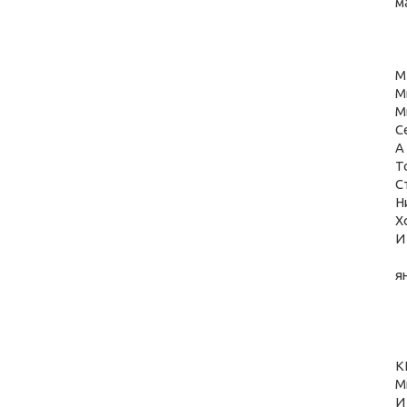
м
М
М
М
С
А
Т
С
Н
Х
И
я
К
М
И