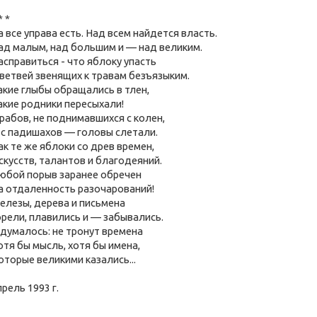
* *
а все управа есть. Над всем найдется власть.
ад малым, над большим и — над великим.
асправиться - что яблоку упасть
 ветвей
звенящих к травам безъязыким.
акие глыбы обращались в тлен,
акие родники пересыхали!
 рабов, не поднимавшихся с колен,
 с падишахов — головы слетали.
ак те же яблоки со древ времен,
скусств, талантов и благодеяний.
юбой порыв заранее обречен
а отдаленность разочарований!
елезы, дерева и письмена
орели, плавились и — забывались.
 думалось: не тронут времена
отя бы мысль, хотя бы имена,
оторые великими казались...
прель 1993 г.