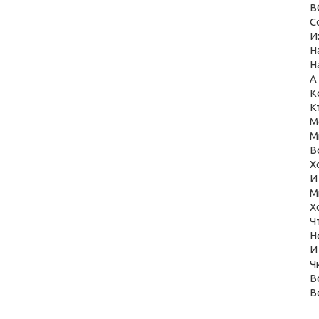
В
С
И
Н
Н
А
К
К
М
М
В
Х
И
М
Х
Ч
Н
И
Ч
В
В