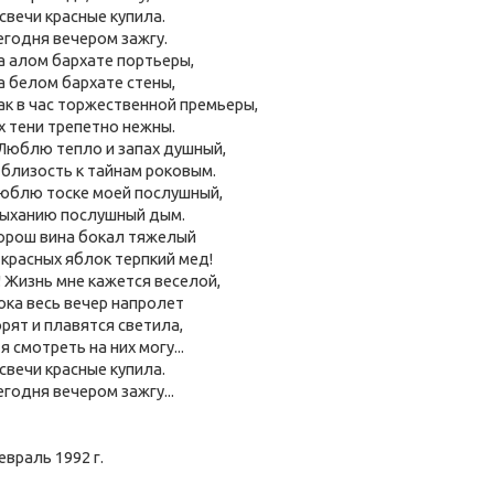
 свечи красные купила.
егодня вечером зажгу.
а алом бархате портьеры,
а белом бархате стены,
ак в час торжественной премьеры,
х тени трепетно нежны.
..Люблю тепло и запах душный,
 близость к тайнам роковым.
юблю тоске моей послушный,
ыханию послушный дым.
орош вина бокал тяжелый
 красных яблок терпкий мед!
! Жизнь мне кажется веселой,
ока весь вечер напролет
орят и плавятся светила,
 я смотреть на них могу...
 свечи красные купила.
егодня вечером зажгу...
евраль 1992 г.