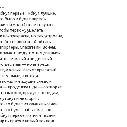
* *
ибнут первые. Гибнут лучшие.
то было и будет впредь.
 жизни мало бывает случаев,
тобы первому уцелеть.
изнь прекрасна, но так устроена,
то без первых не обойтись.
епортеры. Спасатели. Воины.
 пламя. В воду. Во тьму и ввысь.
усть не пятый и не десятый —
то десятый — но впереди.
азум ясный. Расчет крылатый.
е ведомые, а вожди.
а вождями идущие следом
а — продолжат, да — сотворят!
, возможно, придут к победам,
 утонут и не сгорят...
то-то будет из камня высечен,
то-то будет забыт, как сон.
ибнут первые, сотни и тысячи.
ир их праху и низкий поклон!