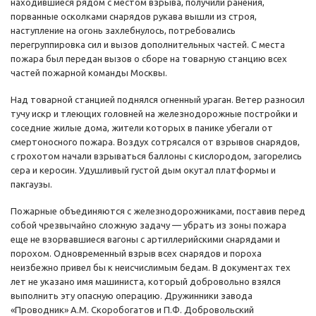
находившиеся рядом с местом взрыва, получили ранения,
порванные осколками снарядов рукава вышли из строя,
наступление на огонь захлебнулось, потребовались
перегруппировка сил и вызов дополнительных частей. С места
пожара был передан вызов о сборе на товарную станцию всех
частей пожарной команды Москвы.
Над товарной станцией поднялся огненный ураган. Ветер разносил
тучу искр и тлеющих головней на железнодорожные постройки и
соседние жилые дома, жители которых в панике убегали от
смертоносного пожара. Воздух сотрясался от взрывов снарядов,
с грохотом начали взрываться баллоны с кислородом, загорелись
сера и керосин. Удушливый густой дым окутал платформы и
пакгаузы.
Пожарные объединяются с железнодорожниками, поставив перед
собой чрезвычайно сложную задачу — убрать из зоны пожара
еще не взорвавшиеся вагоны с артиллерийскими снарядами и
порохом. Одновременный взрыв всех снарядов и пороха
неизбежно привел бы к неисчислимым бедам. В документах тех
лет не указано имя машиниста, который добровольно взялся
выполнить эту опасную операцию. Дружинники завода
«Проводник» А.М. Скоробогатов и П.Ф. Добровольский