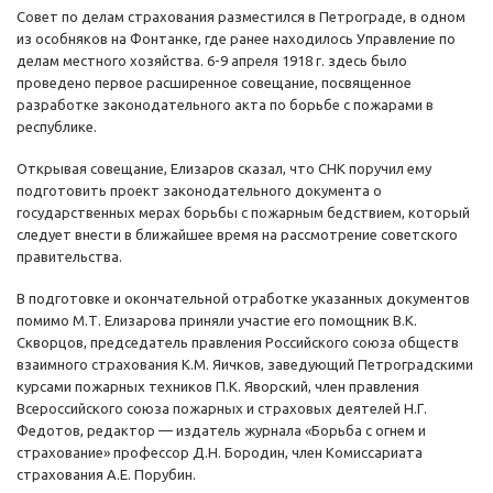
Совет по делам страхования разместился в Петрограде, в одном
из особняков на Фонтанке, где ранее находилось Управление по
делам местного хозяйства. 6-9 апреля 1918 г. здесь было
проведено первое расширенное совещание, посвященное
разработке законодательного акта по борьбе с пожарами в
республике.
Открывая совещание, Елизаров сказал, что СНК поручил ему
подготовить проект законодательного документа о
государственных мерах борьбы с пожарным бедствием, который
следует внести в ближайшее время на рассмотрение советского
правительства.
В подготовке и окончательной отработке указанных документов
помимо М.Т. Елизарова приняли участие его помощник В.К.
Скворцов, председатель правления Российского союза обществ
взаимного страхования К.М. Яичков, заведующий Петроградскими
курсами пожарных техников П.К. Яворский, член правления
Всероссийского союза пожарных и страховых деятелей Н.Г.
Федотов, редактор — издатель журнала «Борьба с огнем и
страхование» профессор Д.Н. Бородин, член Комиссариата
страхования А.Е. Порубин.