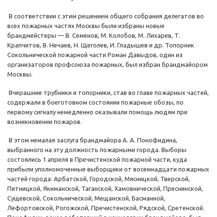
В соответствии с этим решением общего собрания делегатов во
всех пожарных частях Москвы были избраны новые
брандмейстеры — В. Семенов, М. Колобов, М. Лихарев, Т.
Крапчитов, В. Нечаев, Н. Щеголев, И. Гладышев и др. Топорник
Сокольнической пожарной части Роман Давыдов, один из
организаторов профсоюза пожарных, был избран брандмайором
Москвы.
Вчерашние трубники и топорники, став во главе пожарных частей,
содержали в боеготовном состоянии пожарные обозы, по
первому сигналу немедленно оказывали помощь людям при
возникновении пожаров.
В этом немалая заслуга брандмайора А. А. Понофидина,
выбранного на эту должность пожарными города. Выборы
состоялись 1 апреля в Пречистенской пожарной части, куда
прибыли уполномоченные выборщики от восемнадцати пожарных
частей города: Арбатской, Городской, Мясницкой, Тверской,
Пятницкой, Якиманской, Таганской, Хамовнической, Преснинской,
Сущевской, Сокольнической, Мещанской, Басманной,
Лефортовской, Рогожской, Пречистенской, Рядской, Сретенской.