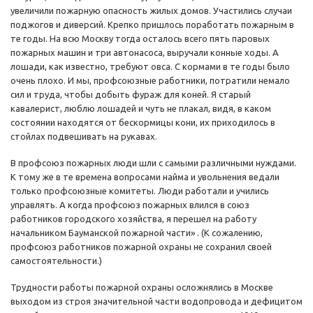
увеличили пожарную опасность жилых домов. Участились случаи
поджогов и диверсий. Крепко пришлось поработать пожарным в
те годы. На всю Москву тогда осталось всего пять паровых
пожарных машин и три автонасоса, выручали конные ходы. А
лошади, как известно, требуют овса. С кормами в те годы было
очень плохо. И мы, профсоюзные работники, потратили немало
сил и труда, чтобы добыть фураж для коней. Я старый
кавалерист, люблю лошадей и чуть не плакал, видя, в каком
состоянии находятся от бескормицы кони, их приходилось в
стойлах подвешивать на рукавах.
В профсоюз пожарных люди шли с самыми различными нуждами.
К тому же в те времена вопросами найма и увольнения ведали
только профсоюзные комитеты. Люди работали и учились
управлять. А когда профсоюз пожарных влился в союз
работников городского хозяйства, я перешел на работу
начальником Бауманской пожарной части» . (К сожалению,
профсоюз работников пожарной охраны не сохранил своей
самостоятельности.)
Трудности работы пожарной охраны осложнялись в Москве
выходом из строя значительной части водопровода и дефицитом