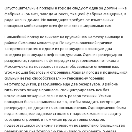
Опустошительные пожары в городе следуют один за другим — на
фабрике «Эрманс», заводе «Пресс», ткацкой фабрике Мещерина, в
ряде жилых домов. Их ликвидация требует от измотанных
пожарных мобилизации всех физических и моральных сил.
Сильнейший пожар возникает на крупнейшем нефтехранилище в
районе Симонова монастыря. По неустановленной причине
загорелся керосин в одном из резервуаров, вспыхнули два
соседних резервуара с нефтепродуктами. Один из резервуаров
разрушился, горящие нефтепродукты устремились потоком в
Москву-реку, на поверхности воды образовался огненный вал,
угрожающий береговым строениям. Жаркая погода и поднявшийся
сильный ветер способствовали интенсивному горению
нефтепродуктов, разрушились еще два резервуара. В районе
гигантского пожара пришлось сконцентрировать все без
исключения пожарные силы и весь резерв техники. Усилия
пожарных были направлены на то, чтобы охладить негорящие
резервуары, не допустить их воспламенения. Одновременно были
поданы мощные водяные стволы от паровых машин на защиту
соседних строений, в том числе продуктовых складов,
подвергавшихся сильному тепловому воздействию. Большинство
резервуаров с нефтепродуктами удалось сохранить. Умелая