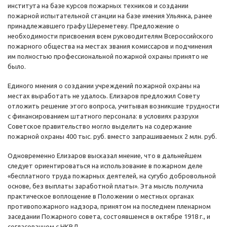
института на базе курсов пожарных техников и создании
пожарной испытательной станции на базе имения Ульянка, ранее
принадлежавшего графу Шереметеву. Предложение о
необходимости присвоения всем руководителям Всероссийского
пожарного общества на местах звания комиссаров и подчинения
им полностью профессиональной пожарной охраны принято не
было.
Единого мнения о создании учреждений пожарной охраны на
местах выработать не удалось. Елизаров предложил Совету
отложить решение этого вопроса, учитывая возникшие трудности
с финансированием штатного персонала: в условиях разрухи
Советское правительство могло выделить на содержание
пожарной охраны 400 тыс. руб. вместо запрашиваемых 2 млн. руб.
Одновременно Елизаров высказал мнение, что в дальнейшем
следует ориентироваться на использование в пожарном деле
«бесплатного труда пожарных деятелей, на сугубо добровольной
основе, без выплаты заработной платы». Эта мысль получила
практическое воплощение в Положении о местных органах
противопожарного надзора, принятом на последнем пленарном
заседании Пожарного совета, состоявшемся в октябре 1918 г., и
согласованном с НКВД.