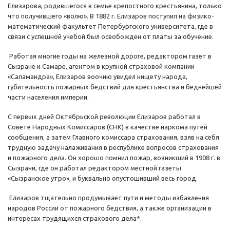
Елизарова, родившегося в семье крепостного крестьянина, только
что получившего «волю». В 1882 г. Елизаров поступил на физико-
математический факультет Петербургского университета, где в
связи с успешной учебой был освобожден от платы за обучение.
Работая многие годы на железной дороге, редактором газет в
Сызране и Самаре, агентом в крупной страховой компании
«Саламандра», Елизаров воочию увидел нищету народа,
губительность пожарных бедствий для крестьянства и беднейшей
части населения империи.
С первых дней Октябрьской революции Елизаров работал в
Совете Народных Комиссаров (СНК) в качестве наркома путей
сообщения, а затем Главного комиссара страхования, взяв на себя
трудную задачу налаживания в республике вопросов страхования
и пожарного дела. Он хорошо помнил пожар, возникший в 1908 г. в
Сызрани, где он работал редактором местной газеты
«Сызранское утро», и буквально опустошивший весь город.
Елизаров тщательно продумывает пути и методы избавления
народов России от пожарного бедствия, а также организации в
интересах трудящихся страхового дела*.