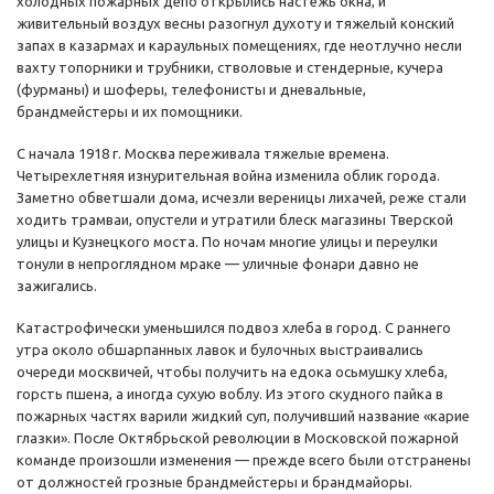
холодных пожарных депо открылись настежь окна, и
живительный воздух весны разогнул духоту и тяжелый конский
запах в казармах и караульных помещениях, где неотлучно несли
вахту топорники и трубники, стволовые и стендерные, кучера
(фурманы) и шоферы, телефонисты и дневальные,
брандмейстеры и их помощники.
С начала 1918 г. Москва переживала тяжелые времена.
Четырехлетняя изнурительная война изменила облик города.
Заметно обветшали дома, исчезли вереницы лихачей, реже стали
ходить трамваи, опустели и утратили блеск магазины Тверской
улицы и Кузнецкого моста. По ночам многие улицы и переулки
тонули в непроглядном мраке — уличные фонари давно не
зажигались.
Катастрофически уменьшился подвоз хлеба в город. С раннего
утра около обшарпанных лавок и булочных выстраивались
очереди москвичей, чтобы получить на едока осьмушку хлеба,
горсть пшена, а иногда сухую воблу. Из этого скудного пайка в
пожарных частях варили жидкий суп, получивший название «карие
глазки». После Октябрьской революции в Московской пожарной
команде произошли изменения — прежде всего были отстранены
от должностей грозные брандмейстеры и брандмайоры.