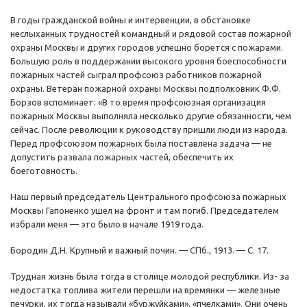
В годы гражданской войны и интервенции, в обстановке
неслыханных трудностей командный и рядовой состав пожарной
охраны Москвы и других городов успешно борется с пожарами.
Большую роль в поддержании высокого уровня боеспособности
пожарных частей сыграл профсоюз работников пожарной
охраны. Ветеран пожарной охраны Москвы подполковник Ф.Ф.
Борзов вспоминает: «В то время профсоюзная организация
пожарных Москвы выполняла несколько другие обязанности, чем
сейчас. После революции к руководству пришли люди из народа.
Перед профсоюзом пожарных была поставлена задача — не
допустить развала пожарных частей, обеспечить их
боеготовность.
Наш первый председатель Центрального профсоюза пожарных
Москвы Гапоненко ушел на фронт и там погиб. Председателем
избрали меня — это было в начале 1919 года.
Бородин Д.Н. Крупный и важный почин. — СПб., 1913. — С. 17.
Трудная жизнь была тогда в столице молодой республики. Из- за
недостатка топлива жители перешли на времянки — железные
печурки, их тогда называли «буржуйками», «пчелками». Они очень