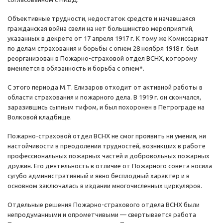
Объективные трудности, недостаток средств и начавшаяся
гражданская война свели на нет большинство мероприятий,
указанных в декрете от 17 апреля 1917 г. К тому же Комиссариат
по делам страхования и борьбы с огнем 28 ноября 1918 г. был
реорганизован в Пожарно-страховой отдел ВСНХ, которому
вменяется в обязанность и борьба с огнем*.
С этого периода М.Т. Елизаров отходит от активной работы в
области страхования и пожарного дела. В 1919 г. он скончался,
заразившись сыпным тифом, и был похоронен в Петрограде на
Волковой кладбище.
Пожарно-страховой отдел ВСНХ не смог проявить ни умения, ни
настойчивости в преодолении трудностей, возникших в работе
профессиональных пожарных частей и добровольных пожарных
дружин. Его деятельность в отличие от Пожарного совета носила
сугубо административный и явно бесплодный характер и в
основном заключалась в издании многочисленных циркуляров.
Отдельные решения Пожарно-страхового отдела ВСНХ были
непродуманными и опрометчивыми — свертывается работа