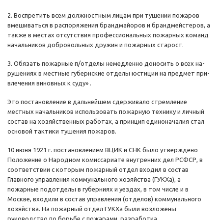
2. Воспретить всем должностным лицам при тушении пожаров
вмешиваться в распоряжения брандмайоров и брандмейстеров, а
также в местах отсутствия профессиональных пожарных команд
начальников добровольных дружин и пожарных старост.
3. Обязать пожарные п/отделы немедленно доносить о всех на-
рушениях в местные губернские отделы юстиции на предмет при-
влечения виновных к суду» .
Это постановление в дальнейшем сдерживало стремление
местных начальников использовать пожарную технику и личный
состав на хозяйственных работах, а принцип единоначалия стал
основой тактики тушения пожаров.
10 июня 1921 г. постановлением ВЦИК и СНК было утверждено
Положение о Народном комиссариате внутренних дел РСФСР, в
соответствии с которым пожарный отдел входил в состав
Главного управления коммунального хозяйства (ГУКХа), а
пожарные подотделы в губерниях и уездах, в том числе и в
Москве, входили в состав управления (отделов) коммунального
хозяйства. На пожарный отдел ГУКХа были возложены
руководство по борьбе с пожарами, разработка