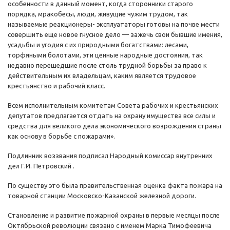
особенности в данный момент, когда сторонники старого
порядка, мракобесы, люди, живущие чужим трудом, так
называемые реакционеры- эксплуататоры готовы на почве мести
совершить еще новое гнусное дело — зажечь свои бывшие имения,
усадьбы и угодия с их природными богатствами: лесами,
торфяными болотами, эти ценные народные достояния, так
недавно перешедшие после столь трудной борьбы за право к
действительным их владельцам, каким является трудовое
крестьянство и рабочий класс.
Всем исполнительным комитетам Совета рабочих и крестьянских
депутатов предлагается отдать на охрану имущества все силы и
средства для великого дела экономического возрождения страны
как основу в борьбе с пожарами».
Подлинник воззвания подписал Народный комиссар внутренних
дел Г.И. Петровский .
По существу это была правительственная оценка факта пожара на
товарной станции Московско-Казанской железной дороги.
Становление и развитие пожарной охраны в первые месяцы после
Октябрьской революции связано с именем Марка Тимофеевича