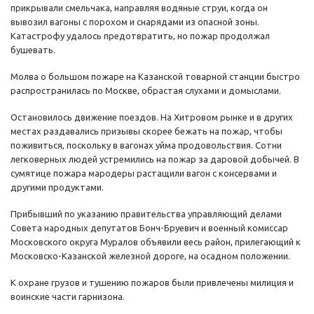
прикрывали смельчака, направляя водяные струи, когда он
вывозил вагоны с порохом и снарядами из опасной зоны.
Катастрофу удалось предотвратить, но пожар продолжал
бушевать.
Молва о большом пожаре на Казанской товарной станции быстро
распространилась по Москве, обрастая слухами и домыслами.
Остановилось движение поездов. На Хитровом рынке и в других
местах раздавались призывы скорее бежать на пожар, чтобы
поживиться, поскольку в вагонах уйма продовольствия. Сотни
легковерных людей устремились на пожар за даровой добычей. В
сумятице пожара мародеры растащили вагон с консервами и
другими продуктами.
Прибывший по указанию правительства управляющий делами
Совета народных депутатов Бонч-Бруевич и военный комиссар
Московского округа Муралов объявили весь район, прилегающий к
Московско-Казанской железной дороге, на осадном положении.
К охране грузов и тушению пожаров были привлечены милиция и
воинские части гарнизона.