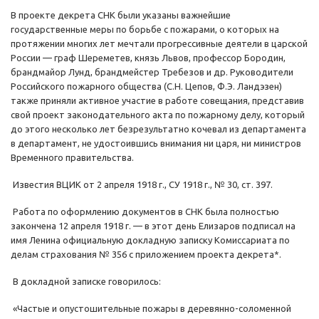
В проекте декрета СНК были указаны важнейшие
государственные меры по борьбе с пожарами, о которых на
протяжении многих лет мечтали прогрессивные деятели в царской
России — граф Шереметев, князь Львов, профессор Бородин,
брандмайор Лунд, брандмейстер Требезов и др. Руководители
Российского пожарного общества (С.Н. Цепов, Ф.Э. Ландэзен)
также приняли активное участие в работе совещания, представив
свой проект законодательного акта по пожарному делу, который
до этого несколько лет безрезультатно кочевал из департамента
в департамент, не удостоившись внимания ни царя, ни министров
Временного правительства.
Известия ВЦИК от 2 апреля 1918 г., СУ 1918 г., № 30, ст. 397.
Работа по оформлению документов в СНК была полностью
закончена 12 апреля 1918 г. — в этот день Елизаров подписал на
имя Ленина официальную докладную записку Комиссариата по
делам страхования № 356 с приложением проекта декрета*.
В докладной записке говорилось:
«Частые и опустошительные пожары в деревянно-соломенной