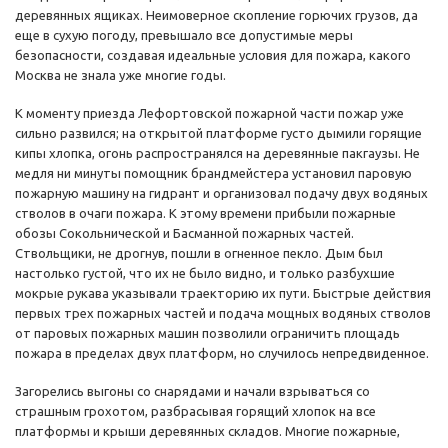
деревянных ящиках. Неимоверное скопление горючих грузов, да
еще в сухую погоду, превышало все допустимые меры
безопасности, создавая идеальные условия для пожара, какого
Москва не знала уже многие годы.
К моменту приезда Лефортовской пожарной части пожар уже
сильно развился; на открытой платформе густо дымили горящие
кипы хлопка, огонь распространялся на деревянные пакгаузы. Не
медля ни минуты помощник брандмейстера установил паровую
пожарную машину на гидрант и организовал подачу двух водяных
стволов в очаги пожара. К этому времени прибыли пожарные
обозы Сокольнической и Басманной пожарных частей.
Ствольщики, не дрогнув, пошли в огненное пекло. Дым был
настолько густой, что их не было видно, и только разбухшие
мокрые рукава указывали траекторию их пути. Быстрые действия
первых трех пожарных частей и подача мощных водяных стволов
от паровых пожарных машин позволили ограничить площадь
пожара в пределах двух платформ, но случилось непредвиденное.
Загорелись выгоны со снарядами и начали взрываться со
страшным грохотом, разбрасывая горящий хлопок на все
платформы и крыши деревянных складов. Многие пожарные,