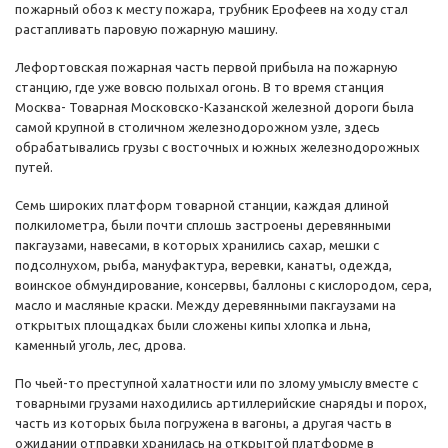
пожарный обоз к месту пожара, трубник Ерофеев на ходу стал
растапливать паровую пожарную машину.
Лефортовская пожарная часть первой прибыла на пожарную
станцию, где уже вовсю полыхал огонь. В то время станция
Москва- Товарная Московско-Казанской железной дороги была
самой крупной в столичном железнодорожном узле, здесь
обрабатывались грузы с восточных и южных железнодорожных
путей.
Семь широких платформ товарной станции, каждая длиной
полкилометра, были почти сплошь застроены деревянными
пакгаузами, навесами, в которых хранились сахар, мешки с
подсолнухом, рыба, мануфактура, веревки, канаты, одежда,
воинское обмундирование, консервы, баллоны с кислородом, сера,
масло и масляные краски. Между деревянными пакгаузами на
открытых площадках были сложены кипы хлопка и льна,
каменный уголь, лес, дрова.
По чьей-то преступной халатности или по злому умыслу вместе с
товарными грузами находились артиллерийские снаряды и порох,
часть из которых была погружена в вагоны, а другая часть в
ожидании отправки хранилась на открытой платформе в