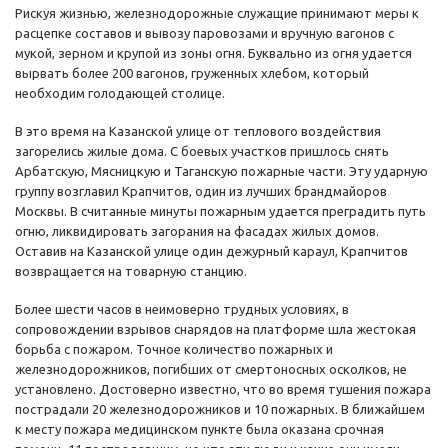
Рискуя жизнью, железнодорожные служащие принимают меры к
расцепке составов и вывозу паровозами и вручную вагонов с
мукой, зерном и крупой из зоны огня. Буквально из огня удается
вырвать более 200 вагонов, груженных хлебом, который
необходим голодающей столице.
В это время на Казанской улице от теплового воздействия
загорелись жилые дома. С боевых участков пришлось снять
Арбатскую, Мясницкую и Таганскую пожарные части. Эту ударную
группу возглавил Крапчитов, один из лучших брандмайоров
Москвы. В считанные минуты пожарным удается преградить путь
огню, ликвидировать загорания на фасадах жилых домов.
Оставив на Казанской улице один дежурный караул, Крапчитов
возвращается на товарную станцию.
Более шести часов в неимоверно трудных условиях, в
сопровождении взрывов снарядов на платформе шла жестокая
борьба с пожаром. Точное количество пожарных и
железнодорожников, погибших от смертоносных осколков, не
установлено. Достоверно известно, что во время тушения пожара
пострадали 20 железнодорожников и 10 пожарных. В ближайшем
к месту пожара медицинском пункте была оказана срочная