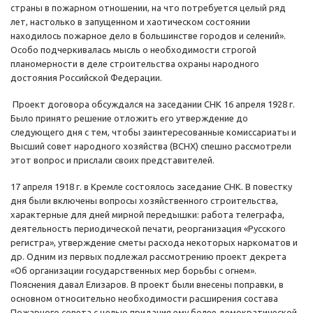
страны в пожарном отношении, на что потребуется целый ряд
лет, настолько в запущенном и хаотическом состоянии
находилось пожарное дело в большинстве городов и селений».
Особо подчеркивалась мысль о необходимости строгой
планомерности в деле строительства охраны народного
достояния Российской Федерации.
Проект договора обсуждался на заседании СНК 16 апреля 1928 г.
Было принято решение отложить его утверждение до
следующего дня с тем, чтобы заинтересованные комиссариаты и
Высший совет народного хозяйства (ВСНХ) спешно рассмотрели
этот вопрос и прислали своих представителей.
17 апреля 1918 г. в Кремле состоялось заседание СНК. В повестку
дня были включены вопросы хозяйственного строительства,
характерные для дней мирной передышки: работа телеграфа,
деятельность периодической печати, реорганизация «Русского
регистра», утверждение сметы расхода некоторых наркоматов и
др. Одним из первых подлежал рассмотрению проект декрета
«Об организации государственных мер борьбы с огнем».
Пояснения давал Елизаров. В проект были внесены поправки, в
основном относительно необходимости расширения состава
Пожарного совета с целью придания ему более демократической