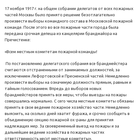
17 ноября 1917 г. на общем собрании делегатов от всех пожарных
частей Москвы было принято решение безотлагательно
произвести выборы командного состава в Московской пожарной
команде. После этого во все пожарные части города была
передана срочная депеша из канцелярии брандмайора на
Пречистенке:
«Всем местным комитетам пожарной команды!
По постановлению делегатского собрания все брандмейстера
считаются отстраненными от занимаемых должностей, за
исключением Лефортовской и Пресненской частей. Немедленно
произвести выборы на означимую должность прямым, равным и
тайным голосованием. Впредь до выборов новых
брандмейстеров принять все меры, чтобы выезды на пожары
совершались нормально. С сего числа местные комитеты обязаны
принять в свое ведение пожарное хозяйство части. Немедленно
выяснить, на сколько дней хватит фуража, и срочно сообщить в
объединенную секцию пожарной ох-раны для принятия
надлежащих мер. За своевременный выезд на пожары и за
дальнейшее ведение хозяйства в пожарных частях
ответственность несут местные комитеты».