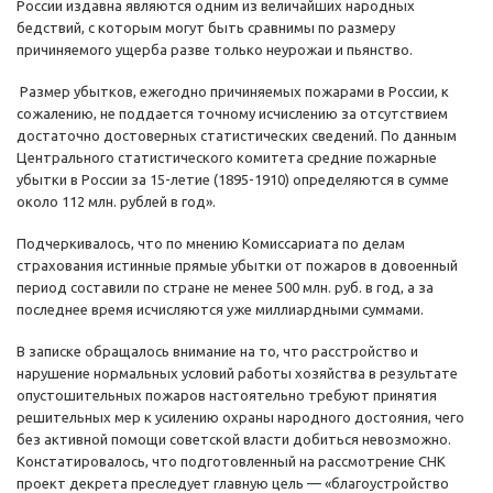
России издавна являются одним из величайших народных
бедствий, с которым могут быть сравнимы по размеру
причиняемого ущерба разве только неурожаи и пьянство.
Размер убытков, ежегодно причиняемых пожарами в России, к
сожалению, не поддается точному исчислению за отсутствием
достаточно достоверных статистических сведений. По данным
Центрального статистического комитета средние пожарные
убытки в России за 15-летие (1895-1910) определяются в сумме
около 112 млн. рублей в год».
Подчеркивалось, что по мнению Комиссариата по делам
страхования истинные прямые убытки от пожаров в довоенный
период составили по стране не менее 500 млн. руб. в год, а за
последнее время исчисляются уже миллиардными суммами.
В записке обращалось внимание на то, что расстройство и
нарушение нормальных условий работы хозяйства в результате
опустошительных пожаров настоятельно требуют принятия
решительных мер к усилению охраны народного достояния, чего
без активной помощи советской власти добиться невозможно.
Констатировалось, что подготовленный на рассмотрение СНК
проект декрета преследует главную цель — «благоустройство