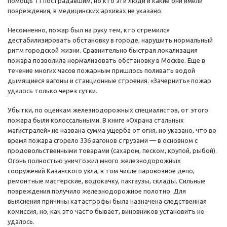
помощь 11 пострадавшим, но кто эти люди и какие они имели
повреждения, в медицинских архивах не указано.
Несомненно, пожар был на руку тем, кто стремился
дестабилизировать обстановку в городе, нарушить нормальный
ритм городской жизни. Сравнительно быстрая локализация
пожара позволила нормализовать обстановку в Москве. Еще в
течение многих часов пожарным пришлось поливать водой
дымящиеся вагоны и станционные строения. «Зачернить» пожар
удалось только через сутки.
Убытки, по оценкам железнодорожных специалистов, от этого
пожара были колоссальными. В книге «Охрана стальных
магистралей» не названа сумма ущерба от огня, но указано, что во
время пожара сгорело 336 вагонов с грузами — в основном с
продовольственными товарами (сахаром, песком, крупой, рыбой).
Огонь полностью уничтожил много железнодорожных
сооружений Казанского узла, в том числе паровозное депо,
ремонтные мастерские, водокачку, пакгаузы, склады. Сильные
повреждения получило железнодорожное полотно. Для
выяснения причины катастрофы была назначена следственная
комиссия, но, как это часто бывает, виновников установить не
удалось.