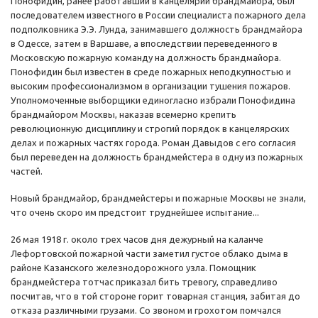
Понофидин, ранее работавший в канцелярии брандмайора, был
последователем известного в России специалиста пожарного дела
подполковника Э.Э. Лунда, занимавшего должность брандмайора
в Одессе, затем в Варшаве, а впоследствии переведенного в
Московскую пожарную команду на должность брандмайора.
Понофидин был известен в среде пожарных неподкупностью и
высоким профессионализмом в организации тушения пожаров.
Уполномоченные выборщики единогласно избрали Понофидина
брандмайором Москвы, наказав всемерно крепить
революционную дисциплину и строгий порядок в канцелярских
делах и пожарных частях города. Роман Давыдов с его согласия
был переведен на должность брандмейстера в одну из пожарных
частей.
Новый брандмайор, брандмейстеры и пожарные Москвы не знали,
что очень скоро им предстоит труднейшее испытание...
26 мая 1918 г. около трех часов дня дежурный на каланче
Лефортовской пожарной части заметил густое облако дыма в
районе Казанского железнодорожного узла. Помощник
брандмейстера тотчас приказал бить тревогу, справедливо
посчитав, что в той стороне горит товарная станция, забитая до
отказа различными грузами. Со звоном и грохотом помчался