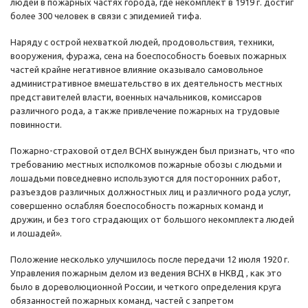
людей в пожарных частях города, где некомплект в 1919 г. достиг
более 300 человек в связи с эпидемией тифа.
Наряду с острой нехваткой людей, продовольствия, техники,
вооружения, фуража, сена на боеспособность боевых пожарных
частей крайне негативное влияние оказывало самовольное
административное вмешательство в их деятельность местных
представителей власти, военных начальников, комиссаров
различного рода, а также привлечение пожарных на трудовые
повинности.
Пожарно-страховой отдел ВСНХ вынужден был признать, что «по
требованию местных исполкомов пожарные обозы с людьми и
лошадьми повседневно используются для посторонних работ,
разъездов различных должностных лиц и различного рода услуг,
совершенно ослабляя боеспособность пожарных команд и
дружин, и без того страдающих от большого некомплекта людей
и лошадей».
Положение несколько улучшилось после передачи 12 июля 1920 г.
Управления пожарным делом из ведения ВСНХ в НКВД , как это
было в дореволюционной России, и четкого определения круга
обязанностей пожарных команд, частей с запретом