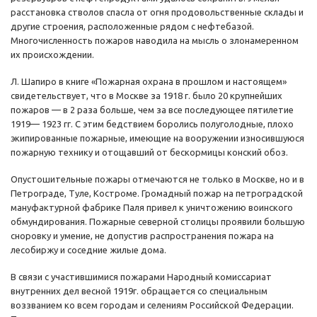
расстановка стволов спасла от огня продовольственные склады и
другие строения, расположенные рядом с нефтебазой.
Многочисленность пожаров наводила на мысль о злонамеренном
их происхождении.
Л. Шапиро в книге «Пожарная охрана в прошлом и настоящем»
свидетельствует, что в Москве за 1918 г. было 20 крупнейших
пожаров — в 2 раза больше, чем за все последующее пятилетие
1919— 1923 гг. С этим бедствием боролись полуголодные, плохо
экипированные пожарные, имеющие на вооружении износившуюся
пожарную технику и отощавший от бескормицы конский обоз.
Опустошительные пожары отмечаются не только в Москве, но и в
Петрограде, Туле, Костроме. Громадный пожар на петроградской
мануфактурной фабрике Паля привел к уничтожению воинского
обмундирования. Пожарные северной столицы проявили большую
сноровку и умение, не допустив распространения пожара на
лесобиржу и соседние жилые дома.
В связи с участившимися пожарами Народный комиссариат
внутренних дел весной 1919г. обращается со специальным
воззванием ко всем городам и селениям Российской Федерации.