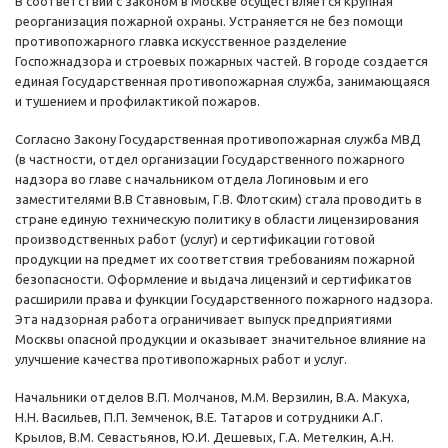
В соответствии с законом в Москве осуществляется крупная
реорганизация пожарной охраны. Устраняется не без помощи
противопожарного главка искусственное разделение
Госпожнадзора и строевых пожарных частей. В городе создается
единая Государственная противопожарная служба, занимающаяся
и тушением и профилактикой пожаров.
Согласно Закону Государственная противопожарная служба МВД
(в частности, отдел организации Государственного пожарного
надзора во главе с начальником отдела Логиновым и его
заместителями В.В Ставновым, Г.В. Флотским) стала проводить в
стране единую техническую политику в области лицензирования
производственных работ (услуг) и сертификации готовой
продукции на предмет их соответствия требованиям пожарной
безопасности. Оформление и выдача лицензий и сертификатов
расширили права и функции Государственного пожарного надзора.
Эта надзорная работа ограничивает выпуск предприятиями
Москвы опасной продукции и оказывает значительное влияние на
улучшение качества противопожарных работ и услуг.
Начальники отделов В.П. Молчанов, М.М. Верзилин, В.А. Макуха,
Н.Н. Васильев, П.П. Земченок, В.Е. Татаров и сотрудники А.Г.
Крылов, В.М. Севастьянов, Ю.И. Дешевых, Г.А. Метелкин, А.Н.