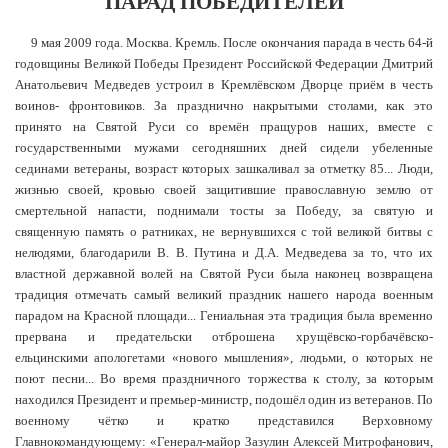
ПАРАД ПОБЕДИТЕЛЕЙ
9 мая 2009 года. Москва. Кремль. После окончания парада в честь 64-й
годовщины Великой Победы Президент Российской Федерации Дмитрий
Анатольевич Медведев устроил в Кремлёвском Дворце приём в честь
воинов- фронтовиков. За празднично накрытыми столами, как это
принято на Святой Руси со времён пращуров наших, вместе с
государственными мужами сегодняшних дней сидели убеленные
сединами ветераны, возраст которых зашкаливал за отметку 85... Люди,
жизнью своей, кровью своей защитившие православную землю от
смертельной напасти, поднимали тосты за Победу, за святую и
священную память о ратниках, не вернувшихся с той великой битвы с
нелюдями, благодарили В. В. Путина и Д.А. Медведева за то, что их
властной державной волей на Святой Руси была наконец возвращена
традиция отмечать самый великий праздник нашего народа военным
парадом на Красной площади... Гениальная эта традиция была временно
прервана и предательски отброшена хрущёвско-горбачёвско-
ельцинскими апологетами «нового мышления», людьми, о которых не
поют песни... Во время праздничного торжества к столу, за которым
находился Президент и премьер-министр, подошёл один из ветеранов. По
военному чётко и кратко представился Верховному
Главнокомандующему: «Генерал-майор Зазулин Алексей Митрофанович,