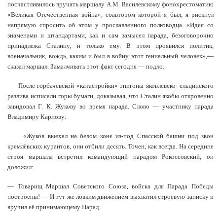
посчастливилось вручать маршалу А.М. Василевскому фонохрестоматию
«Великая Отечественная война», соавтором которой я был, я рискнул
напрямую спросить об этом у прославленного полководца. «Идея со
знаменами и штандартами, как и сам замысел парада, безоговорочно
принадлежа Сталину, и только ему. В этом проявился политик,
военачальник, вождь, каким и был в войну этот гениальный человек»,—
сказал маршал. Замалчивать этот факт сегодня — подло.
После горбачёвской «катастройки» эпигоны яковлевско- ельцинского
разлива исписали горы бумаги, доказывая, что Сталин якобы откровенно
завидовал Г. К. Жукову во время парада. Слово — участнику парада
Владимиру Карпову:
«Жуков выехал на белом коне из-под Спасской башни под звон
кремлёвских курантов, они отбили десять. Точен, как всегда. На середине
строя маршала встретил командующий парадом Рокоссовский, он
доложил:
— Товарищ Маршал Советского Союза, войска для Парада Победы
построены! — И тут же ловким движением выхватил строевую записку и
вручил её принимающему Парад.