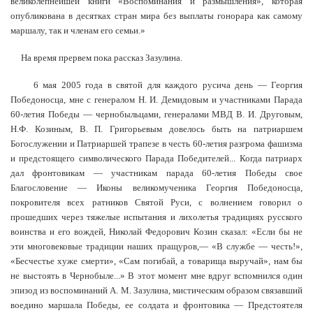
великолепнейшей книги «Воспоминания и размышления», которая
опубликована в десятках стран мира без выплаты гонорара как самому
маршалу, так и членам его семьи.»
На время прервем пока рассказ Зазулина.
6 мая 2005 года в святой для каждого русича день — Георгия
Победоносца, мне с генералом Н. И. Демидовым и участниками Парада
60-летия Победы — чернобыльцами, генералами МВД В. И. Друговым,
Н.Ф. Козиным, В. П. Григорьевым довелось быть на патриаршем
Богослужении и Патриаршей трапезе в честь 60-летия разгрома фашизма
и предстоящего символического Парада Победителей... Когда патриарх
дал фронтовикам — участникам парада 60-летия Победы свое
Благословение — Иконы великомученика Георгия Победоносца,
покровителя всех ратников Святой Руси, с волнением говорил о
прошедших через тяжелые испытания и лихолетья традициях русского
воинства и его вождей, Николай Федорович Козин сказал: «Если бы не
эти многовековые традиции наших пращуров,— «В службе — честь!»,
«Бесчестье хуже смерти», «Сам погибай, а товарища выручай», нам бы
не выстоять в Чернобыле...» В этот момент мне вдруг вспомнился один
эпизод из воспоминаний А. М. Зазулина, мистическим образом связавший
воедино маршала Победы, ее солдата и фронтовика — Предстоятеля