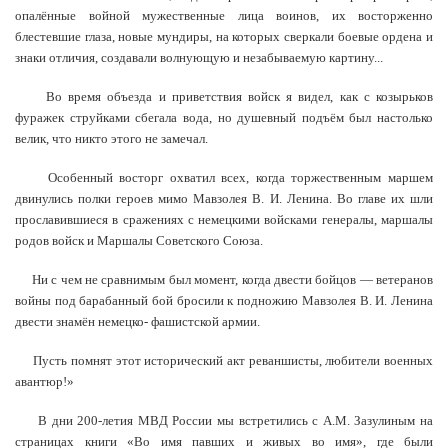
опалённые войной мужественные лица воинов, их восторженно
блестевшие глаза, новые мундиры, на которых сверкали боевые ордена и
знаки отличия, создавали волнующую и незабываемую картину...
Во время объезда и приветствия войск я видел, как с козырьков
фуражек струйками сбегала вода, но душевный подъём был настолько
велик, что никто этого не замечал.
Особенный восторг охватил всех, когда торжественным маршем
двинулись полки героев мимо Мавзолея В. И. Ленина. Во главе их шли
прославившиеся в сражениях с немецкими войсками генералы, маршалы
родов войск и Маршалы Советского Союза.
Ни с чем не сравнимым был момент, когда двести бойцов — ветеранов
войны под барабанный бой бросили к подножию Мавзолея В. И. Ленина
двести знамён немецко- фашистской армии.
Пусть помнят этот исторический акт реваншисты, любители военных
авантюр!»
В дни 200-летия МВД России мы встретились с А.М. Зазулиным на
страницах книги «Во имя павших и живых во имя», где были