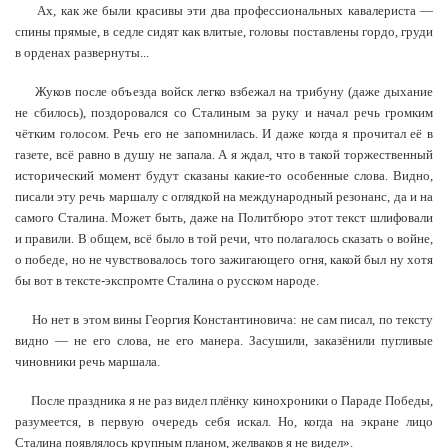
Ах, как же были красивы эти два профессиональных кавалериста —
спины прямые, в седле сидят как влитые, головы поставлены гордо, груди
в орденах развернуты...
Жуков после объезда войск легко взбежал на трибуну (даже дыхание
не сбилось), поздоровался со Сталиным за руку и начал речь громким
чётким голосом. Речь его не запомнилась. И даже когда я прочитал её в
газете, всё равно в душу не запала. А я ждал, что в такой торжественный
исторический момент будут сказаны какие-то особенные слова. Видно,
писали эту речь маршалу с оглядкой на международный резонанс, да и на
самого Сталина. Может быть, даже на Политбюро этот текст шлифовали
и правили. В общем, всё было в той речи, что полагалось сказать о войне,
о победе, но не чувствовалось того зажигающего огня, какой был ну хотя
бы вот в тексте-экспромте Сталина о русском народе.
Но нет в этом вины Георгия Константиновича: не сам писал, по тексту
видно — не его слова, не его манера. Засушили, заказёнили пугливые
чиновники речь маршала.
После праздника я не раз видел плёнку кинохроники о Параде Победы,
разумеется, в первую очередь себя искал. Но, когда на экране лицо
Сталина появлялось крупным планом, желваков я не видел».