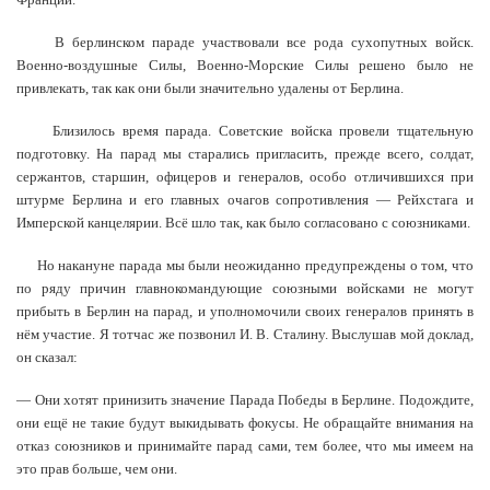
В берлинском параде участвовали все рода сухопутных войск.
Военно-воздушные Силы, Военно-Морские Силы решено было не
привлекать, так как они были значительно удалены от Берлина.
Близилось время парада. Советские войска провели тщательную
подготовку. На парад мы старались пригласить, прежде всего, солдат,
сержантов, старшин, офицеров и генералов, особо отличившихся при
штурме Берлина и его главных очагов сопротивления — Рейхстага и
Имперской канцелярии. Всё шло так, как было согласовано с союзниками.
Но накануне парада мы были неожиданно предупреждены о том, что
по ряду причин главнокомандующие союзными войсками не могут
прибыть в Берлин на парад, и уполномочили своих генералов принять в
нём участие. Я тотчас же позвонил И. В. Сталину. Выслушав мой доклад,
он сказал:
— Они хотят принизить значение Парада Победы в Берлине. Подождите,
они ещё не такие будут выкидывать фокусы. Не обращайте внимания на
отказ союзников и принимайте парад сами, тем более, что мы имеем на
это прав больше, чем они.