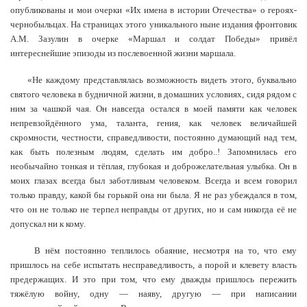
опубликованы и мои очерки «Их имена в истории Отечества» о героях-
чернобыльцах. На страницах этого уникального ныне издания фронтовик
А.М. Зазулин в очерке «Маршал и солдат Победы» привёл
интереснейшие эпизоды из послевоенной жизни маршала.
«Не каждому представлялась возможность видеть этого, буквально
святого человека в будничной жизни, в домашних условиях, сидя рядом с
ним за чашкой чая. Он навсегда остался в моей памяти как человек
непревзойдённого ума, таланта, гения, как человек величайшей
скромности, честности, справедливости, постоянно думающий над тем,
как быть полезным людям, сделать им добро..! Запомнилась его
необычайно тонкая и тёплая, глубокая и доброжелательная улыбка. Он в
моих глазах всегда был заботливым человеком. Всегда и всем говорил
только правду, какой бы горькой она ни была. Я не раз убеждался в том,
что он не только не терпел неправды от других, но и сам никогда её не
допускал ни к кому.
В нём постоянно теплилось обаяние, несмотря на то, что ему
пришлось на себе испытать несправедливость, а порой и клевету власть
предержащих. И это при том, что ему дважды пришлось пережить
тяжёлую войну, одну — наяву, другую — при написании