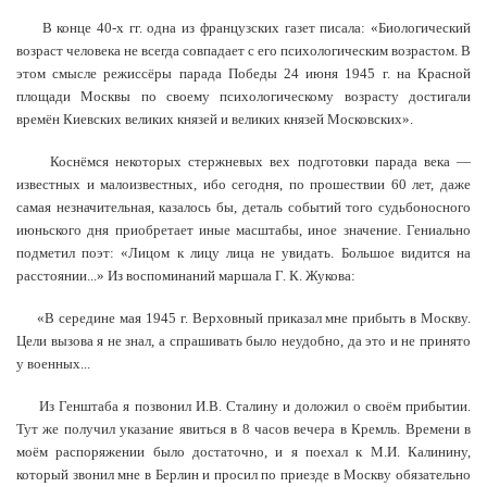
В конце 40-х гг. одна из французских газет писала: «Биологический
возраст человека не всегда совпадает с его психологическим возрастом. В
этом смысле режиссёры парада Победы 24 июня 1945 г. на Красной
площади Москвы по своему психологическому возрасту достигали
времён Киевских великих князей и великих князей Московских».
Коснёмся некоторых стержневых вех подготовки парада века —
известных и малоизвестных, ибо сегодня, по прошествии 60 лет, даже
самая незначительная, казалось бы, деталь событий того судьбоносного
июньского дня приобретает иные масштабы, иное значение. Гениально
подметил поэт: «Лицом к лицу лица не увидать. Большое видится на
расстоянии...» Из воспоминаний маршала Г. К. Жукова:
«В середине мая 1945 г. Верховный приказал мне прибыть в Москву.
Цели вызова я не знал, а спрашивать было неудобно, да это и не принято
у военных...
Из Генштаба я позвонил И.В. Сталину и доложил о своём прибытии.
Тут же получил указание явиться в 8 часов вечера в Кремль. Времени в
моём распоряжении было достаточно, и я поехал к М.И. Калинину,
который звонил мне в Берлин и просил по приезде в Москву обязательно