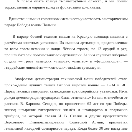
А потом опять грянул тысячетрубный оркестр, и мы пошли
торжественным маршем вслед за фронтовыми колоннами.
Единственными из союзников имели честь участвовать в историческом
параде Победы воины Польши.
В параде боевой техники вышли на Красную площадь машины с
расчётами зенитных установок. Их сменила артиллерия, представленная
во всем своем величии и мощи. Чётким строем, по 12 орудий в ряд,
прошли батареи противотанковой артиллерии. За ним крупнокалиберные
орудия — гроза немецких «тигров», «пантер» и «фердинандов», —
гвардейские миномёты — «катюши», тяжёлая артиллерия.
Апофеозом демонстрации технической мощи победителей стало
прохождение лучших танков Второй мировой войны — Т–34 и ИС.
Парад техники завершили самоходные артиллерийские установки. Из-за
дождя демонстрация трудящихся была отменена...» На миг отвлечёмся от
рассказа В. Карпова. Сегодня, по прошествии 65 лет со дня Победы,
эпизод швыряния гитлеровских знамён и штандартов к подножию
трибуны, на которой стояли И. В. Сталин и другие представители
Верховного Главнокомандования Советской Армии, признаётся
гениальной находкой сценаристов парада. Когда более 30 лет назад мне