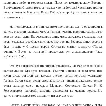
пасмурное небо, и моросил дождь. Позвонил командующему Военно-
Воздушными Силами, который сказал, что на большей части аэродромов
погода нелётная. Казалось, Парад Победы не пройдёт так торжественно,
как хотелось.
Но нет! Москвичи в приподнятом настроении шли с оркестрами к
району Красной площади, чтобы принять участие в демонстрации в тот
исторический день. Их счастливые лица, масса лозунгов, транспарантов,
песни создавали всеобщее ликующее настроение. Без трёх минут десять я
был на коне у Спасских ворот. Отчетливо слышу команду: «Парад,
смирно!» Вслед за командой прокатился гул аплодисментов. Часы
отбивают 10.00.
Что тут говорить, сердце билось учащённо... Послал вперёд коня и
направился на Красную площадь. Грянули мощные и торжественные
звуки столь дорогой для каждой русской души мелодии «Славься!»
Глинки. Затем сразу воцарилась абсолютная тишина, раздались чёткие
слова командующего парадом Маршала Советского Союза К. К.
Рокоссовского, который, конечно, волновался не меньше моего. Его
рапорт поглотил всё моё внимание, и я стал спокоен.
Боевые знамена войск, под которыми был завершён разгром врага,