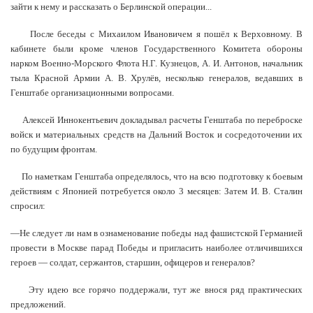
зайти к нему и рассказать о Берлинской операции...
После беседы с Михаилом Ивановичем я пошёл к Верховному. В
кабинете были кроме членов Государственного Комитета обороны
нарком Военно-Морского Флота Н.Г. Кузнецов, А. И. Антонов, начальник
тыла Красной Армии А. В. Хрулёв, несколько генералов, ведавших в
Генштабе организационными вопросами.
Алексей Иннокентьевич докладывал расчеты Генштаба по переброске
войск и материальных средств на Дальний Восток и сосредоточении их
по будущим фронтам.
По наметкам Генштаба определялось, что на всю подготовку к боевым
действиям с Японией потребуется около 3 месяцев: Затем И. В. Сталин
спросил:
—Не следует ли нам в ознаменование победы над фашистской Германией
провести в Москве парад Победы и пригласить наиболее отличившихся
героев — солдат, сержантов, старшин, офицеров и генералов?
Эту идею все горячо поддержали, тут же внося ряд практических
предложений.