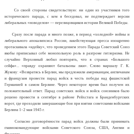
Со своей стороны свидетельствую: ни один из участников того
исторического парада, с кем я беседовал, не подтверждает версии
либеральных «новоделов» — перелицовщиков истории Великой Победы.
Сразу после парада и много позже, в период «холодной» войны и
либерального апокалипсиса России, лакействующая пресса изощренно
протаскивала «идейку», что проведением этого Парада Советский Союз
якобы приписывал себе монопольную роль в разгроме гитлеризма. Не
случайно Верховный любил повторять, что в странах «Большого
сейфа»... «правду охраняют батальоны лжи». Слово маршалу Г. К.
Жукову: «Возвратясь в Берлин, мы предложили американцам, англичанам
и французам провести парад войск в честь победы над фашистской
Германией в самом Берлине. Через некоторое время был получен их
положительный ответ. Парад советских войск и войск союзников было
решено провести в сентябре в районе Рейхстага и Бранденбургских
ворот, где проходили завершающие бои при взятии советскими войсками
Берлина 1–2 мая 1945 г.
Согласно договорённости парад войск должны были принимать
главнокомандующие войсками Советского Союза, США, Англии и
Франции.