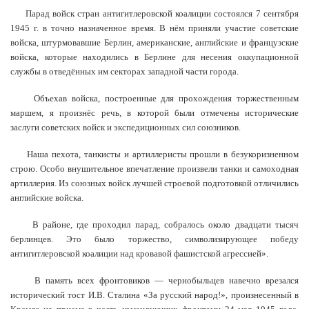
Парад войск стран антигитлеровской коалиции состоялся 7 сентября
1945 г. в точно назначенное время. В нём приняли участие советские
войска, штурмовавшие Берлин, американские, английские и французские
войска, которые находились в Берлине для несения оккупационной
службы в отведённых им секторах западной части города.
Объехав войска, построенные для прохождения торжественным
маршем, я произнёс речь, в которой были отмечены исторические
заслуги советских войск и экспедиционных сил союзников.
Наша пехота, танкисты и артиллеристы прошли в безукоризненном
строю. Особо внушительное впечатление произвели танки и самоходная
артиллерия. Из союзных войск лучшей строевой подготовкой отличились
английские войска.
В районе, где проходил парад, собралось около двадцати тысяч
берлинцев. Это было торжество, символизирующее победу
антигитлеровской коалиции над кровавой фашистской агрессией».
В память всех фронтовиков — чернобыльцев навечно врезался
исторический тост И.В. Сталина «За русский народ!», произнесенный в