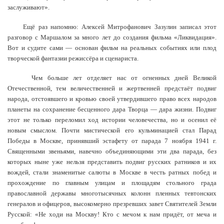
заслуживают».
Ещё раз напомню: Алексей Митрофанович Зазулин записал этот
разговор с Маршалом за много лет до создания фильма «Ликвидация».
Вот и судите сами — основан фильм на реальных событиях или плод
творческой фантазии режиссёра и сценариста.
Чем больше лет отделяет нас от огненных дней Великой
Отечественной, тем величественней и жертвенней предстаёт подвиг
народа, отстоявшего и кровью своей утвердившего право всех народов
планеты на сохранение бесценного дара Творца — дара жизни. Подвиг
этот не только переломил ход истории человечества, но и осенил её
новым смыслом. Почти мистической его кульминацией стал Парад
Победы в Москве, принявший эстафету от парада 7 ноября 1941 г.
Священными звеньями, навечно объединяющими эти два парада, без
которых ныне уже нельзя представить подвиг русских ратников и их
вождей, стали знаменитые салюты в Москве в честь ратных побед и
прохождение по главным улицам и площадям стольного града
православной державы многотысячных колонн пленных тевтонских
генералов и офицеров, высокомерно презревших завет Святителей Земли
Русской: «Не ходи на Москву! Кто с мечом к нам придёт, от меча и