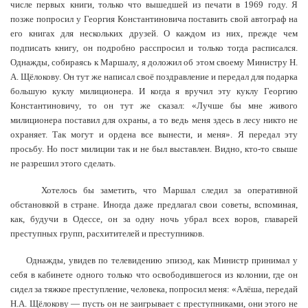
числе первых книги, только что вышедшей из печати в 1969 году. Я
позже попросил у Георгия Константиновича поставить свой автограф на
его книгах для нескольких друзей. О каждом из них, прежде чем
подписать книгу, он подробно расспросил и только тогда расписался.
Однажды, собираясь к Маршалу, я доложил об этом своему Министру Н.
А. Щёлокову. Он тут же написал своё поздравление и передал для подарка
большую куклу милиционера. И когда я вручил эту куклу Георгию
Константиновичу, то он тут же сказал: «Лучше бы мне живого
милиционера поставил для охраны, а то ведь меня здесь в лесу никто не
охраняет. Так могут и ордена все вынести, и меня». Я передал эту
просьбу. Но пост милиции так и не был выставлен. Видно, кто-то свыше
не разрешил этого сделать.
Хотелось бы заметить, что Маршал следил за оперативной
обстановкой в стране. Иногда даже предлагал свои советы, вспоминая,
как, будучи в Одессе, он за одну ночь убрал всех воров, главарей
преступных групп, расхитителей и преступников.
Однажды, увидев по телевидению эпизод, как Министр принимал у
себя в кабинете одного только что освободившегося из колонии, где он
сидел за тяжкое преступление, человека, попросил меня: «Алёша, передай
Н.А. Щёлокову — пусть он не заигрывает с преступниками, они этого не