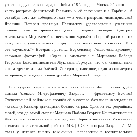
участник двух первых парадов Победы 1945 года: в Москве 24 июня — в
честь разгрома фашистской Германии и её союзников и в Харбине 16
сентября того же победного года — в честь разгрома милитаристской
Японии». Ветеран протянул Президенту удостоверения участника
ставших уже историческими двух победных парадов. Дмитрий
Анатольевич Медведев был несказанно удивлён: «Первый раз в жизни
вижу воина, участвовавшего в двух таких эпохальных событиях... Как
это случилось?» Ветеран протянул Верховному Главнокомандующему
несколько фотографий: «Здесь я запечатлен с Маршалом Победы
Георгием Константиновичем Жуковым. Горжусь, что он называл меня
своим другом и звал Алёшей, Сегодня я, наверное, один из последних
ветеранов, кого одарил своей дружбой Маршал Победы...»
Есть судьбы, озарённые светом великих событий. Именно такая судьба
выпала Алексею Митрофановичу Зазулину — фронтовику Великой
Отечественной войны (он прошёл её в составе батальона легендарных
«катюш»). Кавалер двенадцати боевых наград. Один из тех редчайших
людей, кто до самой смерти Маршала Победы Георгия Константиновича
Жукова мог называть себя его другом. Первый начальник Управления
политико-воспитательной работы МВД СССР, генерал Зазулин А. М.
стоял у истоков многих важнейших направлений в воспитательной