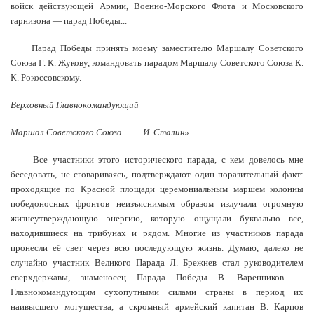
войск действующей Армии, Военно-Морского Флота и Московского
гарнизона — парад Победы...
Парад Победы принять моему заместителю Маршалу Советского
Союза Г. К. Жукову, командовать парадом Маршалу Советского Союза К.
К. Рокоссовскому.
Верховный Главнокомандующий
Маршал Советского Союза
И. Сталин»
Все участники этого исторического парада, с кем довелось мне
беседовать, не сговариваясь, подтверждают один поразительный факт:
проходящие по Красной площади церемониальным маршем колонны
победоносных фронтов неизъяснимым образом излучали огромную
жизнеутверждающую энергию, которую ощущали буквально все,
находившиеся на трибунах и рядом. Многие из участников парада
пронесли её свет через всю последующую жизнь. Думаю, далеко не
случайно участник Великого Парада Л. Брежнев стал руководителем
сверхдержавы, знаменосец Парада Победы В. Варенников —
Главнокомандующим сухопутными силами страны в период их
наивысшего могущества, а скромный армейский капитан В. Карпов