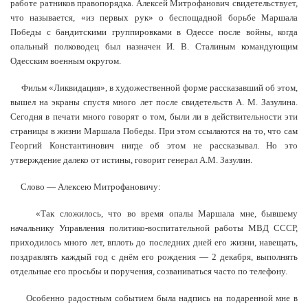
работе ратников правопорядка. Алексей Митрофанович свидетельствует,
что называется, «из первых рук» о беспощадной борьбе Маршала
Победы с бандитскими группировками в Одессе после войны, когда
опальный полководец был назначен И. В. Сталиным командующим
Одесским военным округом.
Фильм «Ликвидация», в художественной форме рассказавший об этом,
вышел на экраны спустя много лет после свидетельств А. М. Зазулина.
Сегодня в печати много говорят о том, были ли в действительности эти
страницы в жизни Маршала Победы. При этом ссылаются на то, что сам
Георгий Константинович нигде об этом не рассказывал. Но это
утверждение далеко от истины, говорит генерал А.М. Зазулин.
Слово — Алексею Митрофановичу:
«Так сложилось, что во время опалы Маршала мне, бывшему
начальнику Управления политико-воспитательной работы МВД СССР,
приходилось много лет, вплоть до последних дней его жизни, навещать,
поздравлять каждый год с днём его рождения — 2 декабря, выполнять
отдельные его просьбы и поручения, созваниваться часто по телефону.
Особенно радостным событием была надпись на подаренной мне в