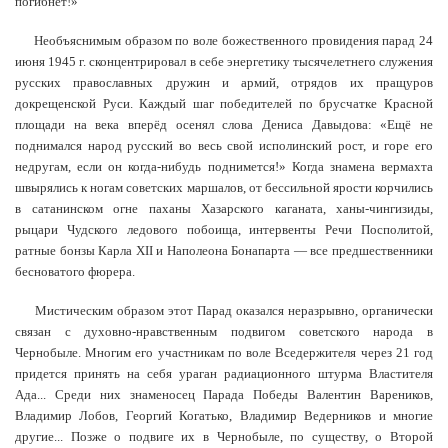
погибнет!»
Необъяснимым образом по воле божественного провидения парад 24
июня 1945 г. сконцентрировал в себе энергетику тысячелетнего служения
русских православных дружин и армий, отрядов их пращуров
докрещенской Руси. Каждый шаг победителей по брусчатке Красной
площади на века вперёд осенял слова Дениса Давыдова: «Ещё не
поднимался народ русский во весь свой исполинский рост, и горе его
недругам, если он когда-нибудь поднимется!» Когда знамена вермахта
швырялись к ногам советских маршалов, от бессильной ярости корчились
в сатанинском огне паханы Хазарского каганата, ханы-чингизиды,
рыцари Чудского ледового побоища, интервенты Речи Посполитой,
ратные бонзы Карла XII и Наполеона Бонапарта — все предшественники
бесноватого фюрера.
Мистическим образом этот Парад оказался неразрывно, органически
связан с духовно-нравственным подвигом советского народа в
Чернобыле. Многим его участникам по воле Вседержителя через 21 год
придется принять на себя ураган радиационного штурма Властителя
Ада... Среди них знаменосец Парада Победы Валентин Вареников,
Владимир Лобов, Георгий Когатько, Владимир Ведерников и многие
другие... Позже о подвиге их в Чернобыле, по существу, о Второй