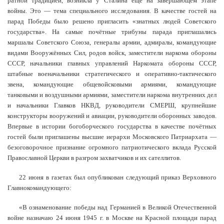
ратной традицией, возникла у Сталина ещё на завершающем этапе
войны. Это — тема специального исследования. В качестве гостей на
парад Победы было решено пригласить «знатных людей Советского
государства». На самые почётные трибуны парада приглашались
маршалы Советского Союза, генералы армии, адмиралы, командующие
видами Вооружённых Сил, родов войск, заместители наркома обороны
СССР, начальники главных управлений Наркомата обороны СССР,
штабные военачальники стратегического и оперативно-тактического
звена, командующие общевойсковыми армиями, командующие
танковыми и воздушными армиями, заместители наркома внутренних дел
и начальники Главков НКВД, руководители СМЕРШ, крупнейшие
конструкторы вооружений и авиации, руководители оборонных заводов.
Впервые в истории богоборческого государства в качестве почётных
гостей были приглашены высшие иерархи Московского Патриархата —
безоговорочное признание огромного патриотического вклада Русской
Православной Церкви в разгром захватчиков и их сателлитов.
22 июня в газетах был опубликован следующий приказ Верховного
Главнокомандующего:
«В ознаменование победы над Германией в Великой Отечественной
войне назначаю 24 июня 1945 г. в Москве на Красной площади парад