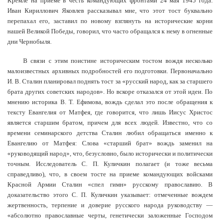
Кремле на приеме в честь командующих фронтами 24 мая 1945 года.
Иван Кириллович Яковлев рассказывал мне, что этот тост буквально
перепахал его, заставил по новому взглянуть на исторические корни
нашей Великой Победы, говорил, что часто обращался к нему в огненные
дни Чернобыля.
В связи с этим поистине историческим тостом вождя несколько
малоизвестных архивных подробностей его подготовки. Первоначально
И. В. Сталин планировал поднять тост за «русский народ, как за старшего
брата других советских народов». Но вскоре отказался от этой идеи. По
мнению историка В. Т. Ефимова, вождь сделал это после обращения к
тексту Евангелия от Матфея, где говорится, что лишь Иисус Христос
является старшим братом, причем для всех людей. Известно, что со
времени семинарского детства Сталин любил обращаться именно к
Евангелию от Матфея: Слова «старший брат» вождь заменил на
«руководящий народ», что, безусловно, было исторически и политически
точным. Исследователь С. П. Куличкин полагает (и тоже весьма
справедливо), что, в своем тосте на приеме командующих войсками
Красной Армии Сталин «спел гимн» русскому православию. В
доказательство этого С. П. Куличкин указывает: отмеченные вождем
жертвенность, терпение и доверие русского народа руководству —
«абсолютно православные черты, генетически заложенные Господом