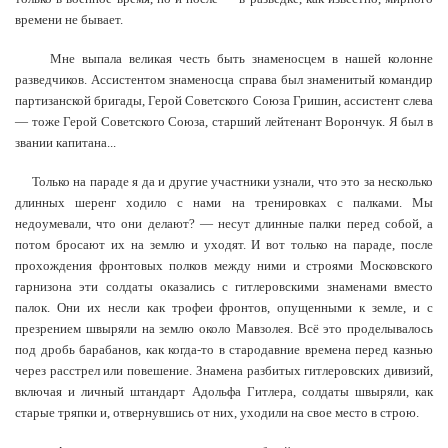
времени не бывает.
Мне выпала великая честь быть знаменосцем в нашей колонне
разведчиков. Ассистентом знаменосца справа был знаменитый командир
партизанской бригады, Герой Советского Союза Гришин, ассистент слева
— тоже Герой Советского Союза, старший лейтенант Ворончук. Я был в
звании капитана...
Только на параде я да и другие участники узнали, что это за несколько
длинных шеренг ходило с нами на тренировках с палками. Мы
недоумевали, что они делают? — несут длинные палки перед собой, а
потом бросают их на землю и уходят. И вот только на параде, после
прохождения фронтовых полков между ними и строями Московского
гарнизона эти солдаты оказались с гитлеровскими знаменами вместо
палок. Они их несли как трофеи фронтов, опущенными к земле, и с
презрением швыряли на землю около Мавзолея. Всё это проделывалось
под дробь барабанов, как когда-то в стародавние времена перед казнью
через расстрел или повешение. Знамена разбитых гитлеровских дивизий,
включая и личный штандарт Адольфа Гитлера, солдаты швыряли, как
старые тряпки и, отвернувшись от них, уходили на свое место в строю.