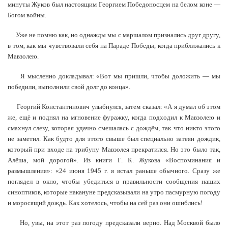
минуты Жуков был настоящим Георгием Победоносцем на белом коне —
Богом войны.
Уже не помню как, но однажды мы с маршалом признались друг другу,
в том, как мы чувствовали себя на Параде Победы, когда приближались к
Мавзолею.
Я мысленно докладывал: «Вот мы пришли, чтобы доложить — мы
победили, выполнили свой долг до конца».
Георгий Константинович улыбнулся, затем сказал: «А я думал об этом
же, ещё и поднял на мгновение фуражку, когда подходил к Мавзолею и
смахнул слезу, которая удачно смешалась с дождём, так что никто этого
не заметил. Как будто для этого свыше был специально затеян дождик,
который при входе на трибуну Мавзолея прекратился. Но это было так,
Алёша, мой дорогой». Из книги Г. К. Жукова «Воспоминания и
размышления»: «24 июня 1945 г. я встал раньше обычного. Сразу же
поглядел в окно, чтобы убедиться в правильности сообщения наших
синоптиков, которые накануне предсказывали на утро пасмурную погоду
и моросящий дождь. Как хотелось, чтобы на сей раз они ошиблись!
Но, увы, на этот раз погоду предсказали верно. Над Москвой было