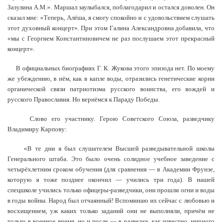
Зазулина А.М.». Маршал заулыбался, поблагодарил и остался доволен. Он
сказал мне: «Теперь, Алёша, я смогу спокойно и с удовольствием слушать
этот духовный концерт». При этом Галина Александровна добавила, что
«мы с Георгием Константиновичем не раз послушаем этот прекрасный
концерт».
В официальных биографиях Г. К. Жукова этого эпизода нет. По моему
же убеждению, в нём, как в капле воды, отразились генетические корни
органической связи патриотизма русского воинства, его вождей и
русского Православия. Но вернёмся к Параду Победы.
Слово его участнику. Герою Советского Союза, разведчику
Владимиру Карпову:
«В те дни я был слушателем Высшей разведывательной школы
Генерального штаба. Это было очень солидное учебное заведение с
четырёхлетним сроком обучения (для сравнения — в Академии Фрунзе,
которую я тоже позднее окончил — учились три года). В нашей
спецшколе учились только офицеры-разведчики, они прошли огни и воды
в годы войны. Народ был отчаянный! Вспоминаю их сейчас с любовью и
восхищением, уж каких только заданий они не выполняли, причём не
только в военное время, но и после — в разведке, как известно, мирного