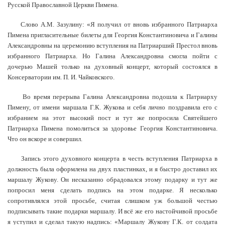
Русской Православной Церкви Пимена.
Слово А.М. Зазулину: «Я получил от вновь избранного Патриарха
Пимена пригласительные билеты для Георгия Константиновича и Галины
Александровны на церемонию вступления на Патриарший Престол вновь
избранного Патриарха. Но Галина Александровна смогла пойти с
дочерью Машей только на духовный концерт, который состоялся в
Консерватории им. П. И. Чайковского.
Во время перерыва Галина Александровна подошла к Патриарху
Пимену, от имени маршала Г.К. Жукова и себя лично поздравила его с
избранием на этот высокий пост и тут же попросила Святейшего
Патриарха Пимена помолиться за здоровье Георгия Константиновича.
Что он вскоре и совершил.
Запись этого духовного концерта в честь вступления Патриарха в
должность была оформлена на двух пластинках, и я быстро доставил их
маршалу Жукову. Он несказанно обрадовался этому подарку и тут же
попросил меня сделать подпись на этом подарке. Я несколько
сопротивлялся этой просьбе, считая слишком уж большой честью
подписывать такие подарки маршалу. И всё же его настойчивой просьбе
я уступил и сделал такую надпись: «Маршалу Жукову Г.К. от солдата