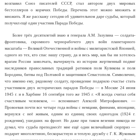
возглавил Союз писателей СССР, стал автором двух мировых
бестселлеров о кормчих Победы. Перечень этот можно множить и
множить. Я же расскажу сегодня об удивительном даре судьбы, который
получил ещё один участник Парада Победы.
Более трёх десятилетий знаю я генерала А.М. Зазулина — солдата-
фронтовика, скромного чернорабочего двух войн планетарного
масштаба — Великой Отечественной и войны с милитаристской Японией,
одного из тех, кто спас нашу страну, да и весь мир, как бы ни хотелось
врагам России замолчать, вычеркнуть из истории жертвенный подвиг
наследников православных традиций ратников поля Куликова и поля
Бородина, битвы под Полтавой и защитников Севастополя. Символично,
что именно ему, рядовому солдату, провидение подарило счастье стать
участником двух исторических парадов Победы — в Москве 24 июня
1945 г. и в Харбине 16 сентября того же 1945 г. «Я всегда считал себя
счастливым человеком, — вспоминает Алексей Митрофанович. —
Провоевав почти все четыре года войны с немцами, финнами, японцами,
вернулся с неё живым, одним из единиц своих одногодок (1924 г.
рождения), ушедших на фронт. Но даже при таком везении никогда не
думал, что судьба преподнесёт мне ещё один величайший сюрприз —
подарит многолетнюю, бескорыстную и теплую дружбу с Г. К. Жуковым