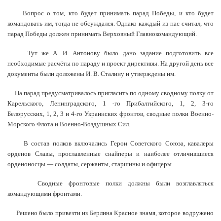
Вопрос о том, кто будет принимать парад Победы, и кто будет
командовать им, тогда не обсуждался. Однако каждый из нас считал, что
парад Победы должен принимать Верховный Главнокомандующий.
Тут же А. И. Антонову было дано задание подготовить все
необходимые расчёты по параду и проект директивы. На другой день все
документы были доложены И. В. Сталину и утверждены им.
На парад предусматривалось пригласить по одному сводному полку от
Карельского, Ленинградского, 1 -го Прибалтийского, 1, 2, 3-го
Белорусских, 1, 2, 3 и 4-го Украинских фронтов, сводные полки Военно-
Морского Флота и Военно-Воздушных Сил.
В состав полков включались Герои Советского Союза, кавалеры
орденов Славы, прославленные снайперы и наиболее отличившиеся
орденоносцы — солдаты, сержанты, старшины и офицеры.
Сводные фронтовые полки должны были возглавляться
командующими фронтами.
Решено было привезти из Берлина Красное знамя, которое водружено