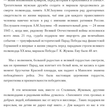
— моим неизменным кумиром, перед которым я преклоняюсь и сейчас».
Трогательная мужская дружба солдата и маршала продолжалась до
смерти полководца, память А.М.Зазулина сохранила ряд драгоценных
свидетельств из жизни маршала, чьё имя для каждого православного
человека навечно встало в ряд с именами великих ратников России.
Послушаем генерала А.М.Зазулина: «В знаменательный день — 24 июня
1945 г., когда мне, рядовому Великой Отечественной войны исполнился
всего лишь 21 год, судьба подарила мне лицезреть два величайших
события — триумфальный исторический Парад Победы над фашистской
Германией и впервые в жизни увидеть перед парадным строем великого
полководца XX века, маршала Победы Г. К. Жукова. Ему было 48 лет.
Мы с волнением, большой радостью и великой гордостью смотрели,
как он принимает Парад, как взлетает его белый конь, не касаясь в один
момент брусчатки Красной площади, как падают к Мавзолею знамена
побеждённого рейха. Это была настоящая церемония гордости,
патриотизма и признательности победителям.
В эти мгновения нам, вместе со Сталиным, Жуковым, другими
полководцами и рядовыми войны думалось: «Запомните этих грозных и
добрых людей, избавивших вас от кнута и виселицы... Таких подарков ни
взрослым, ни детям не дарил ещё никто...» Для каждого из нас в эти