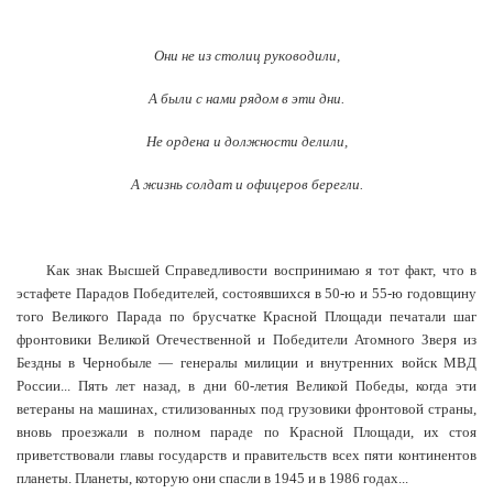
Они не из столиц руководили,
А были с нами рядом в эти дни.
Не ордена и должности делили,
А жизнь солдат и офицеров берегли.
Как знак Высшей Справедливости воспринимаю я тот факт, что в
эстафете Парадов Победителей, состоявшихся в 50-ю и 55-ю годовщину
того Великого Парада по брусчатке Красной Площади печатали шаг
фронтовики Великой Отечественной и Победители Атомного Зверя из
Бездны в Чернобыле — генералы милиции и внутренних войск МВД
России... Пять лет назад, в дни 60-летия Великой Победы, когда эти
ветераны на машинах, стилизованных под грузовики фронтовой страны,
вновь проезжали в полном параде по Красной Площади, их стоя
приветствовали главы государств и правительств всех пяти континентов
планеты. Планеты, которую они спасли в 1945 и в 1986 годах...